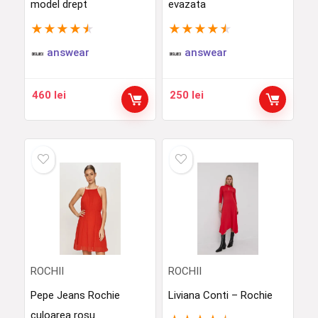
model drept
evazata
★
★
★
★
★
★
★
★
★
★
answear
answear
460
lei
250
lei
ROCHII
ROCHII
Pepe Jeans Rochie
Liviana Conti – Rochie
culoarea rosu