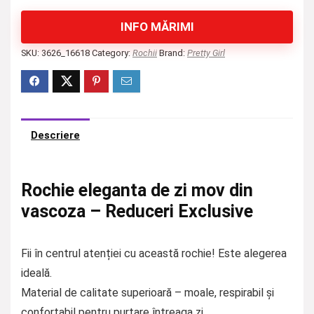
INFO MĂRIMI
SKU:
3626_16618
Category:
Rochii
Brand:
Pretty Girl
Descriere
Rochie eleganta de zi mov din
vascoza – Reduceri Exclusive
Fii în centrul atenției cu această rochie! Este alegerea
ideală.
Material de calitate superioară – moale, respirabil și
confortabil pentru purtare întreaga zi.