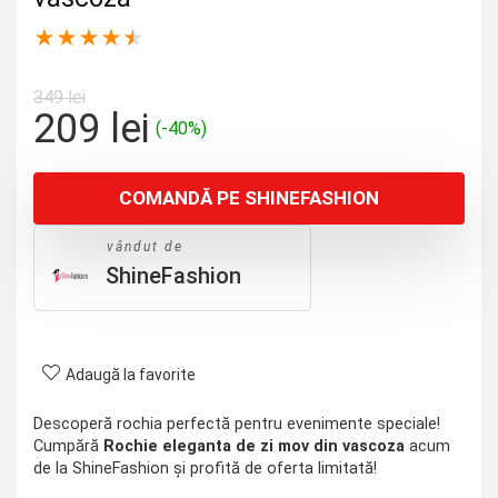
★
★
★
★
★
349
lei
Prețul
Prețul
209
lei
(-40%)
inițial
curent
a
este:
COMANDĂ PE SHINEFASHION
fost:
209 lei.
349 lei.
vândut de
ShineFashion
Adaugă la favorite
Descoperă rochia perfectă pentru evenimente speciale!
Cumpără
Rochie eleganta de zi mov din vascoza
acum
de la ShineFashion și profită de oferta limitată!