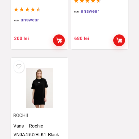
★
★
★
★
★
★
★
★
★
★
answear
answear
200
lei
680
lei
ROCHII
Vans – Rochie
VN0A4RU2BLK1-Black