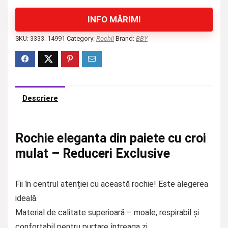
INFO MĂRIMI
SKU:
3333_14991
Category:
Rochii
Brand:
BBY
Descriere
Rochie eleganta din paiete cu croi
mulat – Reduceri Exclusive
Fii în centrul atenției cu această rochie! Este alegerea
ideală.
Material de calitate superioară – moale, respirabil și
confortabil pentru purtare întreaga zi.