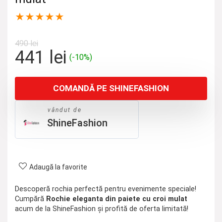
★
★
★
★
★
490
lei
Prețul
Prețul
441
lei
(-10%)
inițial
curent
a
este:
COMANDĂ PE SHINEFASHION
fost:
441 lei.
490 lei.
vândut de
ShineFashion
Adaugă la favorite
Descoperă rochia perfectă pentru evenimente speciale!
Cumpără
Rochie eleganta din paiete cu croi mulat
acum de la ShineFashion și profită de oferta limitată!