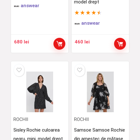
model drept
answear
★
★
★
★
★
answear
680
lei
460
lei
ROCHII
ROCHII
Sisley Rochie culoarea
Samsoe Samsoe Rochie
negru, mini, model drept
din amestec de mătase