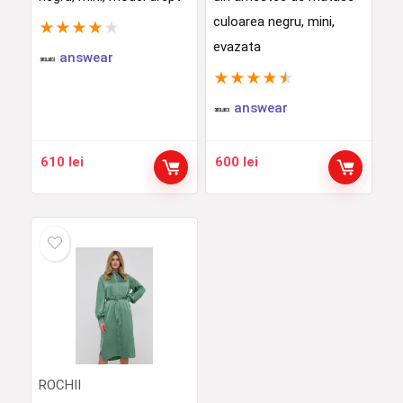
culoarea negru, mini,
★
★
★
★
★
evazata
answear
★
★
★
★
★
answear
610
lei
600
lei
ROCHII