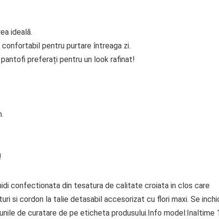
ea ideală.
 confortabil pentru purtare întreaga zi.
antofi preferați pentru un look rafinat!
n.
!
di confectionata din tesatura de calitate croiata in clos care
uri si cordon la talie detasabil accesorizat cu flori maxi. Se inch
iunile de curatare de pe eticheta produsului.Info model:Inaltime