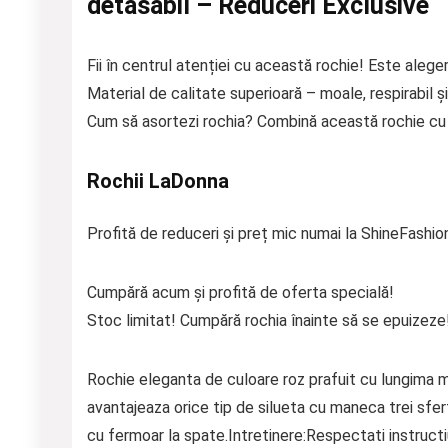
detasabil – Reduceri Exclusive
Fii în centrul atenției cu această rochie! Este aleger
Material de calitate superioară – moale, respirabil și
Cum să asortezi rochia? Combină această rochie cu p
Rochii LaDonna
Profită de reduceri și preț mic numai la ShineFashio
Cumpără acum și profită de oferta specială!
Stoc limitat! Cumpără rochia înainte să se epuizeze
Rochie eleganta de culoare roz prafuit cu lungima mi
avantajeaza orice tip de silueta cu maneca trei sfert
cu fermoar la spate.Intretinere:Respectati instruct