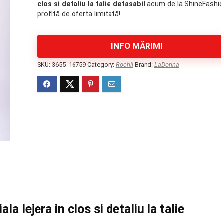
clos si detaliu la talie detasabil
acum de la ShineFashio
profită de oferta limitată!
INFO MĂRIMI
SKU:
3655_16759
Category:
Rochii
Brand:
LaDonna
la lejera in clos si detaliu la talie