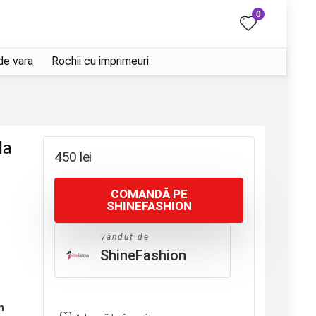
0
de vara
Rochii cu imprimeuri
la
450
lei
COMANDĂ PE
SHINEFASHION
vândut de
ShineFashion
n