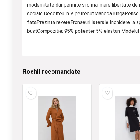
modernitate dar permite si o mai mare libertate de m
sociale.Decolteu in V petrecutManeca lungaPense in
fataPrezinta revereFronseuri laterale Inchidere la
bustCompozitie: 95% poliester 5% elastan Modelul n
Rochii recomandate