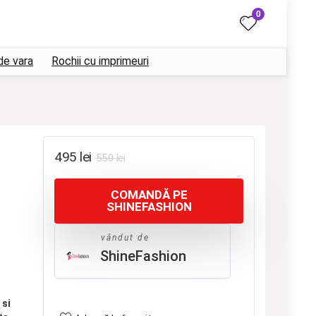
0
de vara
Rochii cu imprimeuri
Prețul
Prețul
495
lei
550
lei
inițial
curent
COMANDĂ PE
a
este:
SHINEFASHION
fost:
495 lei.
550 lei.
vândut de
ShineFashion
 si