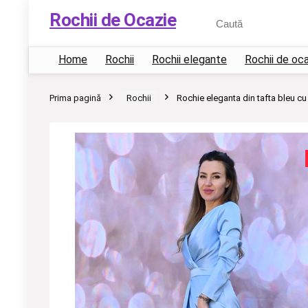
Rochii de Ocazie
Home
Rochii
Rochii elegante
Rochii de oc
Prima pagină
Rochii
Rochie eleganta din tafta bleu cu cr