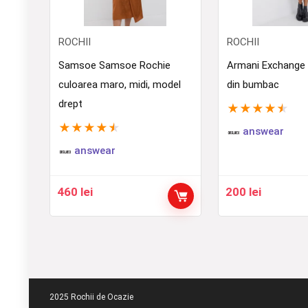
ROCHII
ROCHII
Samsoe Samsoe Rochie
Armani Exchange 
culoarea maro, midi, model
din bumbac
drept
★
★
★
★
★
★
★
★
★
★
answear
answear
460
lei
200
lei
2025 Rochii de Ocazie