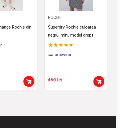
ROCHII
hange Rochie din
Superdry Rochie culoarea
negru, mini, model drept
★
★
★
★
★
r
answear
460
lei