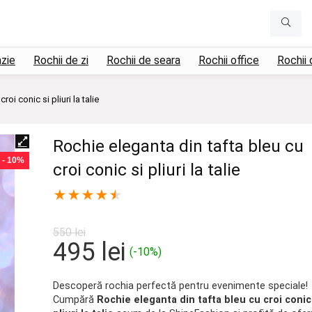
azie
Rochii de zi
Rochii de seara
Rochii office
Rochii 
oi conic si pliuri la talie
Rochie eleganta din tafta bleu cu
- 10%
croi conic si pliuri la talie
★
★
★
★
★
550
lei
Prețul
Prețul
495
lei
(-10%)
inițial
curent
a
este:
Descoperă rochia perfectă pentru evenimente speciale!
Cumpără
Rochie eleganta din tafta bleu cu croi conic
fost:
495 lei.