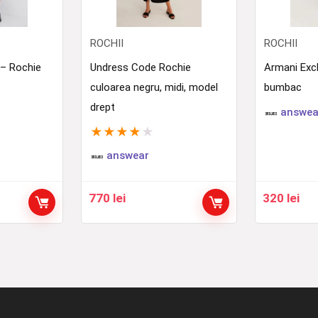
ROCHII
ROCHII
– Rochie
Undress Code Rochie
Armani Exc
culoarea negru, midi, model
bumbac
drept
answea
★
★
★
★
★
answear
770
lei
320
lei