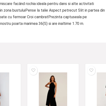
iscare facând rochia ideala pentru dans si alte activitati
 zona bustuluiPense la talie Aspect petrecut Slit in partea din
 spate cu fermoar Croi cambratPrezinta captuseala pe
ostru poarta marimea 36(S) si are inaltime 1.70 m.