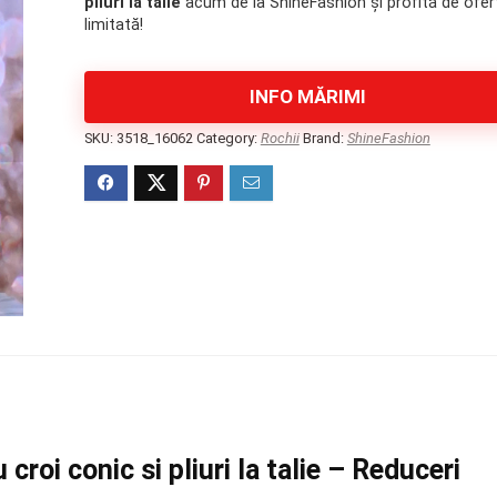
pliuri la talie
acum de la ShineFashion și profită de ofer
550 lei.
limitată!
INFO MĂRIMI
SKU:
3518_16062
Category:
Rochii
Brand:
ShineFashion
croi conic si pliuri la talie – Reduceri