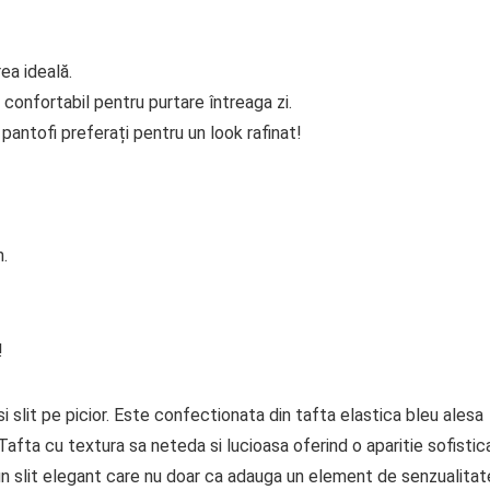
ea ideală.
 confortabil pentru purtare întreaga zi.
antofi preferați pentru un look rafinat!
n.
!
 slit pe picior. Este confectionata din tafta elastica bleu alesa
 Tafta cu textura sa neteda si lucioasa oferind o aparitie sofistic
 un slit elegant care nu doar ca adauga un element de senzualitat