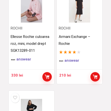
ROCHII
ROCHII
Ellesse Rochie culoarea
Armani Exchange –
roz, mini, model drept
Rochie
SGK13289-011
★
★
★
★
★
answear
answear
330
lei
210
lei