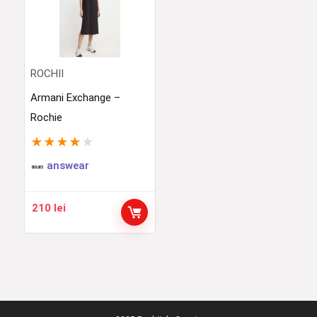
ROCHII
Armani Exchange –
Rochie
★
★
★
★
★
answear
210
lei