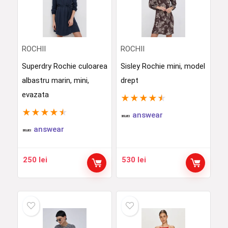
ROCHII
ROCHII
Superdry Rochie culoarea
Sisley Rochie mini, model
albastru marin, mini,
drept
evazata
★
★
★
★
★
★
★
★
★
★
answear
answear
250
lei
530
lei