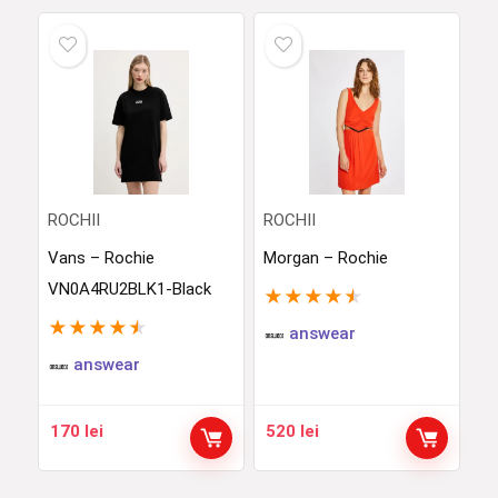
ROCHII
ROCHII
Vans – Rochie
Morgan – Rochie
VN0A4RU2BLK1-Black
★
★
★
★
★
★
★
★
★
★
answear
answear
170
lei
520
lei