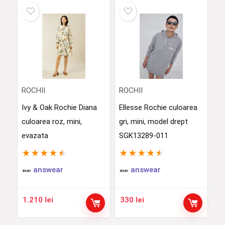
ROCHII
ROCHII
Ivy & Oak Rochie Diana
Ellesse Rochie culoarea
culoarea roz, mini,
gri, mini, model drept
evazata
SGK13289-011
★
★
★
★
★
★
★
★
★
★
answear
answear
1.210
lei
330
lei