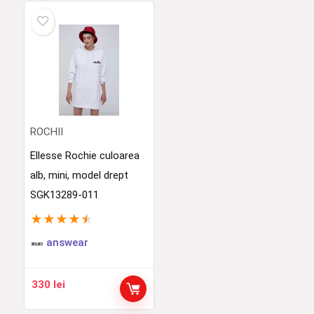
ROCHII
Ellesse Rochie culoarea
alb, mini, model drept
SGK13289-011
★
★
★
★
★
answear
330
lei