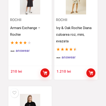
ROCHII
ROCHII
Armani Exchange –
Ivy & Oak Rochie Diana
Rochie
culoarea roz, mini,
evazata
★
★
★
★
★
★
★
★
★
★
answear
answear
210
lei
1.210
lei