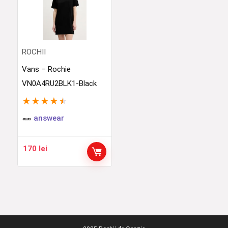
ROCHII
Vans – Rochie
VN0A4RU2BLK1-Black
★
★
★
★
★
answear
170
lei