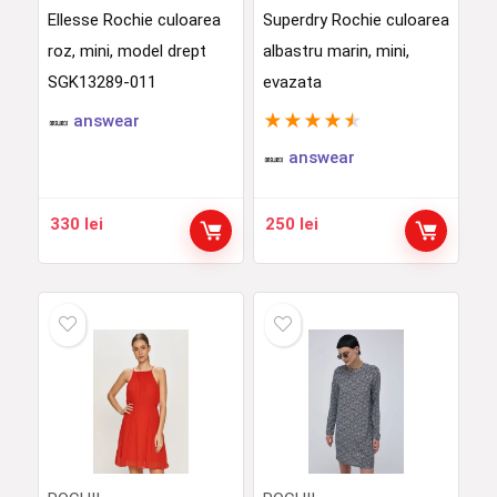
Ellesse Rochie culoarea
Superdry Rochie culoarea
roz, mini, model drept
albastru marin, mini,
SGK13289-011
evazata
★
★
★
★
★
answear
answear
330
lei
250
lei