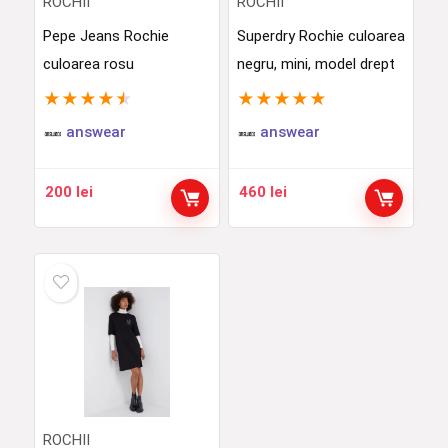
ROCHII
ROCHII
Pepe Jeans Rochie
Superdry Rochie culoarea
culoarea rosu
negru, mini, model drept
★
★
★
★
★
★
★
★
★
★
answear
answear
200
lei
460
lei
ROCHII