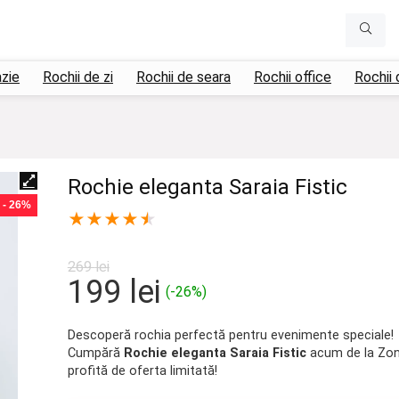
azie
Rochii de zi
Rochii de seara
Rochii office
Rochii 
Rochie eleganta Saraia Fistic
- 26%
★
★
★
★
★
269
lei
Prețul
Prețul
199
lei
(-26%)
inițial
curent
a
este:
Descoperă rochia perfectă pentru evenimente speciale!
Cumpără
Rochie eleganta Saraia Fistic
acum de la Zoni
fost:
199 lei.
profită de oferta limitată!
269 lei.