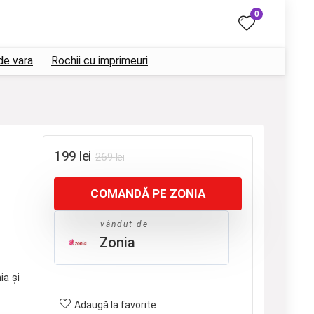
0
de vara
Rochii cu imprimeuri
Prețul
Prețul
199
lei
269
lei
inițial
curent
COMANDĂ PE ZONIA
a
este:
fost:
199 lei.
vândut de
269 lei.
Zonia
a și
Adaugă la favorite