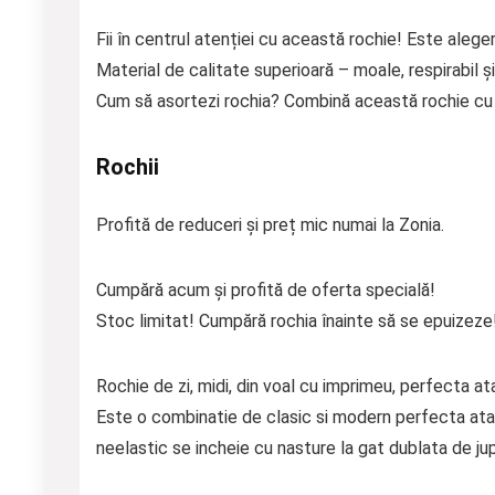
Fii în centrul atenției cu această rochie! Este aleger
Material de calitate superioară – moale, respirabil și
Cum să asortezi rochia? Combină această rochie cu p
Rochii
Profită de reduceri și preț mic numai la Zonia.
Cumpără acum și profită de oferta specială!
Stoc limitat! Cumpără rochia înainte să se epuizeze
Rochie de zi, midi, din voal cu imprimeu, perfecta a
Este o combinatie de clasic si modern perfecta atat 
neelastic se incheie cu nasture la gat dublata de jup