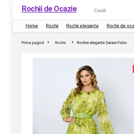
Rochii de Ocazie
Home
Rochii
Rochii elegante
Rochii de oc
Prima pagină
Rochii
Rochie eleganta Saraia Fistic