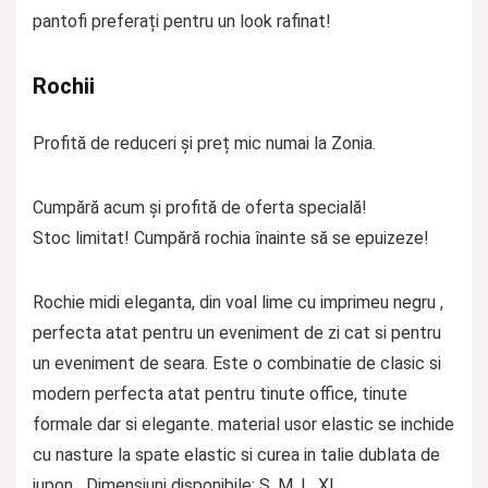
pantofi preferați pentru un look rafinat!
Rochii
Profită de reduceri și preț mic numai la Zonia.
Cumpără acum și profită de oferta specială!
Stoc limitat! Cumpără rochia înainte să se epuizeze!
Rochie midi eleganta, din voal lime cu imprimeu negru ,
perfecta atat pentru un eveniment de zi cat si pentru
un eveniment de seara. Este o combinatie de clasic si
modern perfecta atat pentru tinute office, tinute
formale dar si elegante. material usor elastic se inchide
cu nasture la spate elastic si curea in talie dublata de
jupon Dimensiuni disponibile: S, M, L, XL