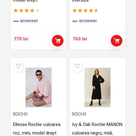
model drept
oversize
★
★
★
★
★
★
★
★
★
★
answear
answear
770
lei
760
lei
ROCHII
ROCHII
Ellesse Rochie culoarea
Ivy & Oak Rochie MANON
roz, mini, model drept
culoarea negru, midi,