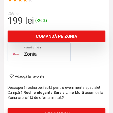
★
★
★
★
★
269
lei
Prețul
Prețul
199
lei
(-26%)
inițial
curent
a
este:
COMANDĂ PE ZONIA
fost:
199 lei.
269 lei.
vândut de
Zonia
Adaugă la favorite
Descoperă rochia perfectă pentru evenimente speciale!
Cumpără
Rochie eleganta Saraia Lime Multi
acum de la
Zonia și profită de oferta limitată!