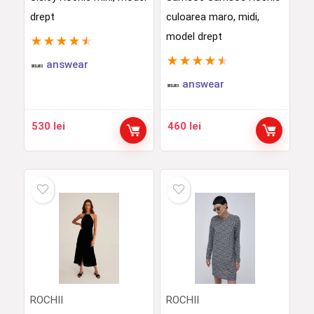
drept
culoarea maro, midi,
model drept
★
★
★
★
★
★
★
★
★
★
answear
answear
530
lei
460
lei
ROCHII
ROCHII