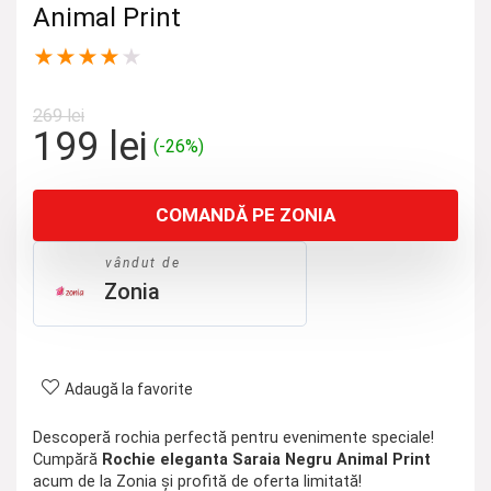
Animal Print
★
★
★
★
★
269
lei
Prețul
Prețul
199
lei
(-26%)
inițial
curent
a
este:
COMANDĂ PE ZONIA
fost:
199 lei.
269 lei.
vândut de
Zonia
Adaugă la favorite
Descoperă rochia perfectă pentru evenimente speciale!
Cumpără
Rochie eleganta Saraia Negru Animal Print
acum de la Zonia și profită de oferta limitată!