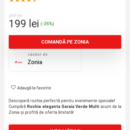
★
★
★
★
★
269
lei
Prețul
Prețul
199
lei
(-26%)
inițial
curent
a
este:
COMANDĂ PE ZONIA
fost:
199 lei.
269 lei.
vândut de
Zonia
Adaugă la favorite
Descoperă rochia perfectă pentru evenimente speciale!
Cumpără
Rochie eleganta Saraia Verde Multi
acum de la
Zonia și profită de oferta limitată!