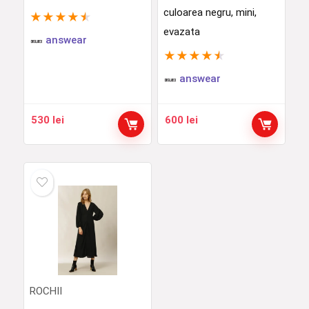
culoarea negru, mini,
★
★
★
★
★
evazata
answear
★
★
★
★
★
answear
530
lei
600
lei
ROCHII