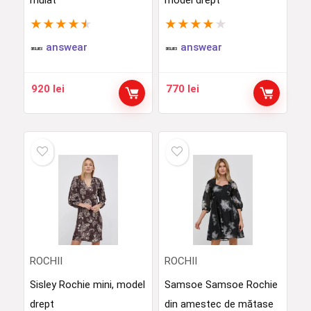
mulat
model drept
★
★
★
★
★
★
★
★
★
★
answear
answear
920
lei
770
lei
ROCHII
ROCHII
Sisley Rochie mini, model
Samsoe Samsoe Rochie
drept
din amestec de mătase