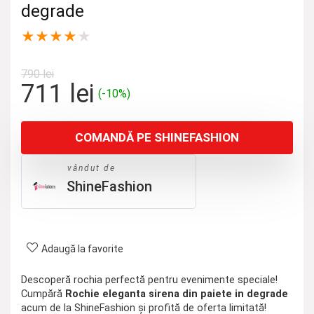
degrade
★
★
★
★
★
790
lei
Prețul
Prețul
711
lei
(-10%)
inițial
curent
a
este:
COMANDĂ PE SHINEFASHION
fost:
711 lei.
790 lei.
vândut de
ShineFashion
Adaugă la favorite
Descoperă rochia perfectă pentru evenimente speciale!
Cumpără
Rochie eleganta sirena din paiete in degrade
acum de la ShineFashion și profită de oferta limitată!