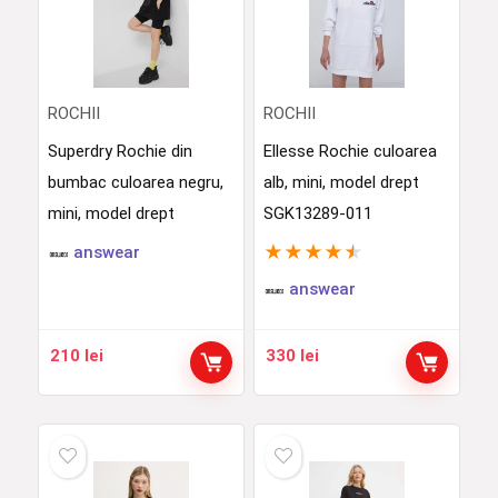
ROCHII
ROCHII
Superdry Rochie din
Ellesse Rochie culoarea
bumbac culoarea negru,
alb, mini, model drept
mini, model drept
SGK13289-011
★
★
★
★
★
answear
answear
210
lei
330
lei