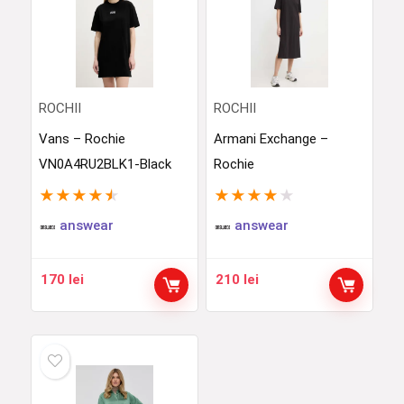
ROCHII
ROCHII
Vans – Rochie
Armani Exchange –
VN0A4RU2BLK1-Black
Rochie
★
★
★
★
★
★
★
★
★
★
answear
answear
170
lei
210
lei