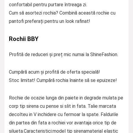
confortabil pentru purtare întreaga zi.
Cum să asortezi rochia? Combină această rochie cu
pantofi preferați pentru un look rafinat!
Rochii BBY
Profită de reduceri și preț mic numai la ShineFashion.
Cumpără acum și profită de oferta specială!
Stoc limitat! Cumpără rochia înainte să se epuizeze!
Rochie de ocazie lunga din paiete in degrade mulata pe
corp tip sirena cu pense si slit in fata. Talie marcata
decolteu in V inchidere cu fermoar la spate. Faldurile
din partea din fata a rochiei vor avantaja orice tip de
silueta.Caracteristici:model tip sirenamaterial elastic