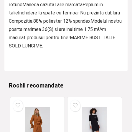
rotundManeca cazutaTalie marcataPeplum in
talieInchidere la spate cu fermoar Nu prezinta dublura
Compozitie:88% poliester 12% spandexModelul nostru
poarta marimea 36(S) si are inaltime 1.75 m!Am
masurat produsul pentru tine!MARIME BUST TALIE
SOLD LUNGIME.
Rochii recomandate