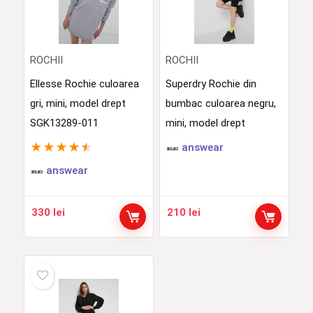
ROCHII
ROCHII
Ellesse Rochie culoarea
Superdry Rochie din
gri, mini, model drept
bumbac culoarea negru,
SGK13289-011
mini, model drept
★
★
★
★
★
answear
answear
330
lei
210
lei