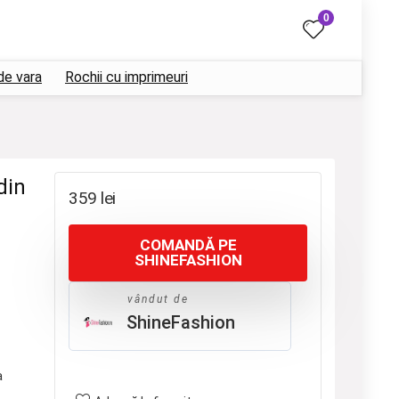
0
de vara
Rochii cu imprimeuri
din
359
lei
COMANDĂ PE
SHINEFASHION
vândut de
ShineFashion
a