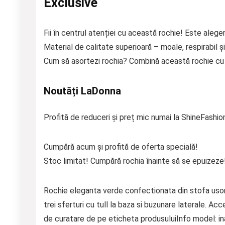
Exclusive
Fii în centrul atenției cu această rochie! Este aleger
Material de calitate superioară – moale, respirabil și
Cum să asortezi rochia? Combină această rochie cu p
Noutăți LaDonna
Profită de reduceri și preț mic numai la ShineFashio
Cumpără acum și profită de oferta specială!
Stoc limitat! Cumpără rochia înainte să se epuizeze
Rochie eleganta verde confectionata din stofa usor
trei sferturi cu tull la baza si buzunare laterale. Ac
de curatare de pe eticheta produsuluiInfo model: