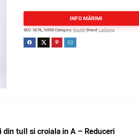
INFO MĂRIMI
SKU:
3678_16950
Category:
Noutăți
Brand:
LaDonna
in tull si croiala in A – Reduceri