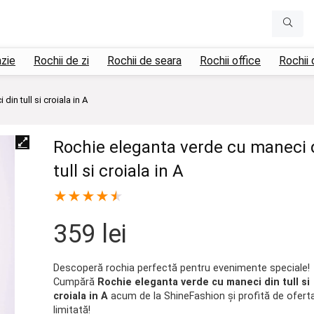
azie
Rochii de zi
Rochii de seara
Rochii office
Rochii 
in tull si croiala in A
Rochie eleganta verde cu maneci 
tull si croiala in A
★
★
★
★
★
359
lei
Descoperă rochia perfectă pentru evenimente speciale!
Cumpără
Rochie eleganta verde cu maneci din tull si
croiala in A
acum de la ShineFashion și profită de ofert
limitată!