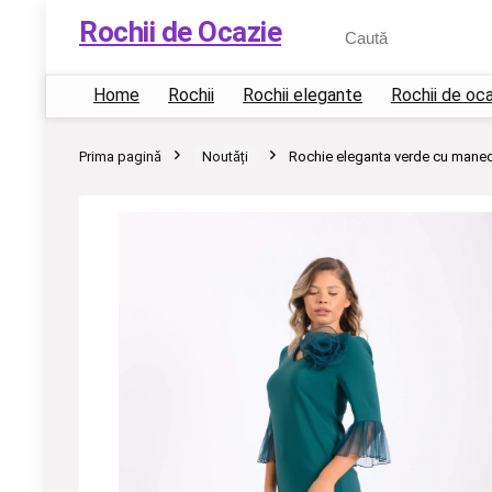
Rochii de Ocazie
Home
Rochii
Rochii elegante
Rochii de oc
Prima pagină
Noutăți
Rochie eleganta verde cu maneci d