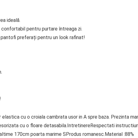
ea ideală.
 confortabil pentru purtare întreaga zi.
antofi preferați pentru un look rafinat!
n.
!
 elastica cu o croiala cambrata usor in A spre baza. Prezinta m
cesorizata cu o floare detasabila.IntretinereRespectati instructiun
 inaltime 170cm poarta marime SProdus romanesc.Material :88%