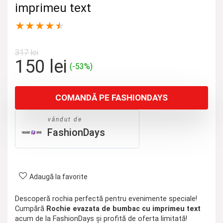
imprimeu text
★
★
★
★
★
317
lei
Prețul
Prețul
150
lei
(-53%)
inițial
curent
a
este:
COMANDĂ PE FASHIONDAYS
fost:
150 lei.
317 lei.
vândut de
FashionDays
Adaugă la favorite
Descoperă rochia perfectă pentru evenimente speciale!
Cumpără
Rochie evazata de bumbac cu imprimeu text
acum de la FashionDays și profită de oferta limitată!