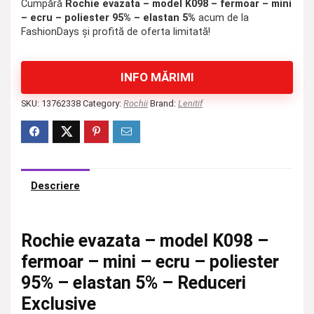
Cumpără
Rochie evazata – model K098 – fermoar – mini
– ecru – poliester 95% – elastan 5%
acum de la
FashionDays și profită de oferta limitată!
INFO MĂRIMI
SKU:
13762338
Category:
Rochii
Brand:
Lenitif
Descriere
Rochie evazata – model K098 –
fermoar – mini – ecru – poliester
95% – elastan 5% – Reduceri
Exclusive