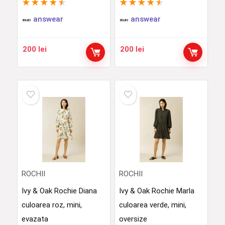
★
★
★
★
★
★
★
★
★
★
answear
answear
200
lei
200
lei
ROCHII
ROCHII
Ivy & Oak Rochie Diana
Ivy & Oak Rochie Marla
culoarea roz, mini,
culoarea verde, mini,
evazata
oversize