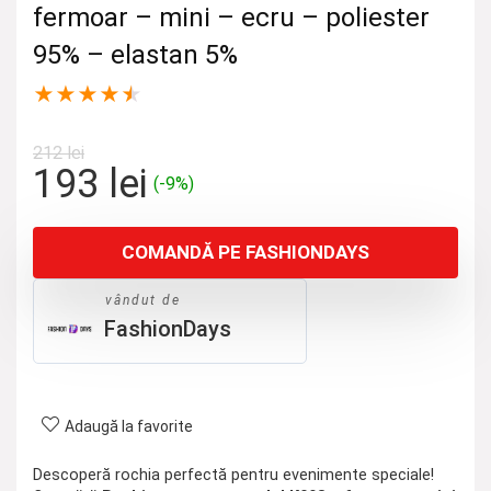
fermoar – mini – ecru – poliester
95% – elastan 5%
★
★
★
★
★
212
lei
Prețul
Prețul
193
lei
(-9%)
inițial
curent
a
este:
COMANDĂ PE FASHIONDAYS
fost:
193 lei.
212 lei.
vândut de
FashionDays
Adaugă la favorite
Descoperă rochia perfectă pentru evenimente speciale!