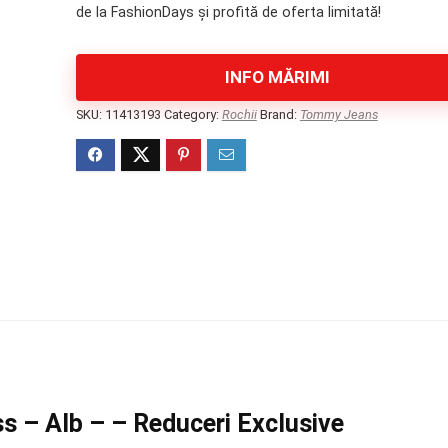
fost:
148 lei.
de la FashionDays și profită de oferta limitată!
193 lei.
INFO MĂRIMI
SKU:
11413193
Category:
Rochii
Brand:
Tommy Jeans
s – Alb – – Reduceri Exclusive