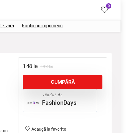
0
de vara
Rochii cu imprimeuri
 –
Prețul
Prețul
148
lei
193
lei
inițial
curent
CUMPĂRĂ
a
este:
fost:
148 lei.
vândut de
193 lei.
FashionDays
Adaugă la favorite
cum