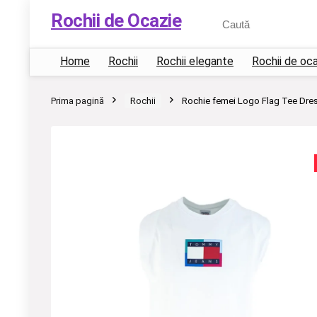
Rochii de Ocazie
Home
Rochii
Rochii elegante
Rochii de oc
Prima pagină
Rochii
Rochie femei Logo Flag Tee Dres