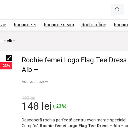
azie
Rochii de zi
Rochii de seara
Rochii office
Rochii 
s – Alb –
Rochie femei Logo Flag Tee Dress
- 23%
Alb –
Add your review
193
lei
Prețul
Prețul
148
lei
(-23%)
inițial
curent
a
este:
Descoperă rochia perfectă pentru evenimente speciale!
Cumpără
Rochie femei Logo Flag Tee Dress – Alb –
a