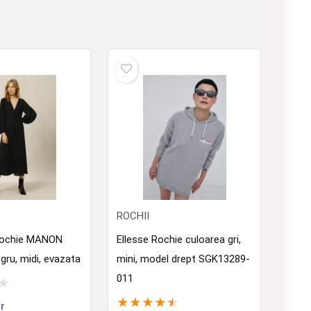
ROCHII
Rochie MANON
Ellesse Rochie culoarea gri,
gru, midi, evazata
mini, model drept SGK13289-
011
★
★
★
★
★
★
r