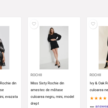
ROCHII
ROCHII
ochie din
Miss Sixty Rochie din
Ivy & Oak 
ase
amestec de mătase
culoarea ne
ini, evazata
culoarea negru, mini, model
★
★
★
★
drept
answea