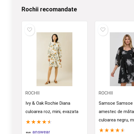
Rochii recomandate
ROCHII
ROCHII
Ivy & Oak Rochie Diana
Samsoe Samsoe R
culoarea roz, mini, evazata
amestec de măt
culoarea negru, m
★
★
★
★
★
★
★
★
★
★
answear