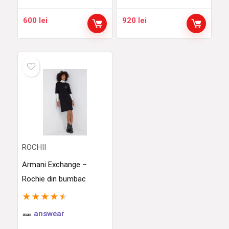
600
lei
920
lei
ROCHII
Armani Exchange –
Rochie din bumbac
★
★
★
★
★
answear