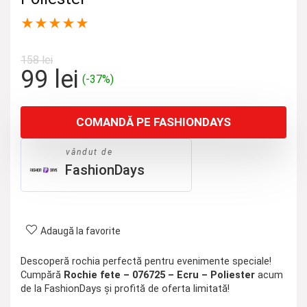
★
★
★
★
★
158
lei
Prețul
Prețul
99
lei
(-37%)
inițial
curent
a
este:
COMANDĂ PE FASHIONDAYS
fost:
99 lei.
158 lei.
vândut de
FashionDays
Adaugă la favorite
Descoperă rochia perfectă pentru evenimente speciale!
Cumpără
Rochie fete – 076725 – Ecru – Poliester
acum
de la FashionDays și profită de oferta limitată!