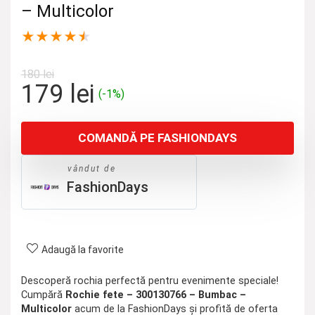
– Multicolor
★
★
★
★
★
180
lei
Prețul
Prețul
179
lei
(-1%)
inițial
curent
a
este:
COMANDĂ PE FASHIONDAYS
fost:
179 lei.
180 lei.
vândut de
FashionDays
Adaugă la favorite
Descoperă rochia perfectă pentru evenimente speciale!
Cumpără
Rochie fete – 300130766 – Bumbac –
Multicolor
acum de la FashionDays și profită de oferta