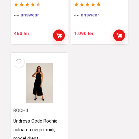
★
★
★
★
★
★
★
★
★
★
answear
answear
460
lei
1.090
lei
ROCHII
Undress Code Rochie
culoarea negru, midi,
model drept