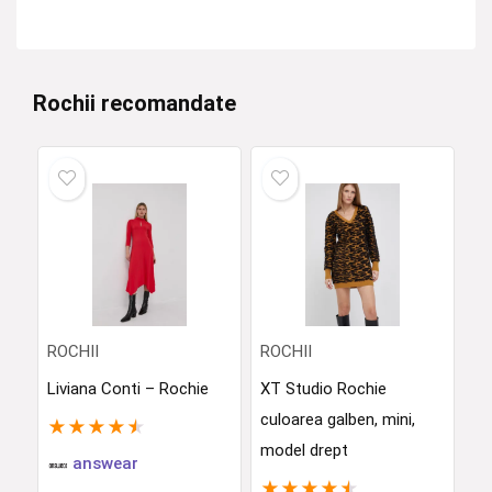
Rochii recomandate
ROCHII
ROCHII
Liviana Conti – Rochie
XT Studio Rochie
culoarea galben, mini,
★
★
★
★
★
model drept
answear
★
★
★
★
★