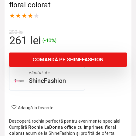
floral colorat
★
★
★
★
★
290
lei
Prețul
Prețul
261
lei
(-10%)
inițial
curent
a
este:
COMANDĂ PE SHINEFASHION
fost:
261 lei.
290 lei.
vândut de
ShineFashion
Adaugă la favorite
Descoperă rochia perfectă pentru evenimente speciale!
Cumpără
Rochie LaDonna office cu imprimeu floral
colorat
acum de la ShineFashion și profită de oferta