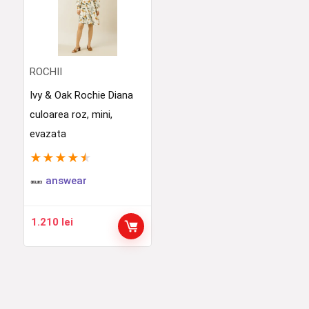
ROCHII
Ivy & Oak Rochie Diana
culoarea roz, mini,
evazata
★
★
★
★
★
answear
1.210
lei