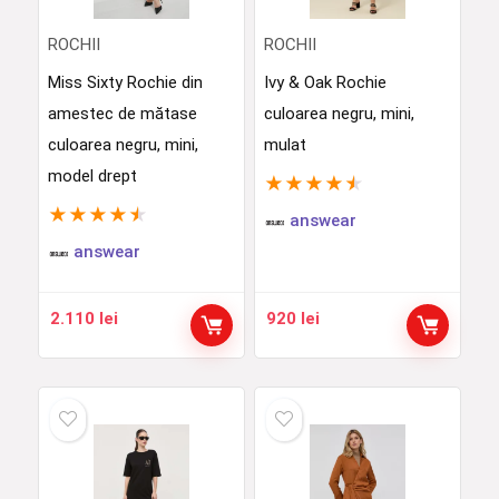
ROCHII
ROCHII
Miss Sixty Rochie din
Ivy & Oak Rochie
amestec de mătase
culoarea negru, mini,
culoarea negru, mini,
mulat
model drept
★
★
★
★
★
★
★
★
★
★
answear
answear
2.110
lei
920
lei