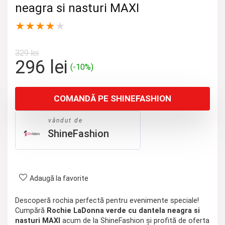
neagra si nasturi MAXI
★
★
★
★
★
329
lei
Prețul
Prețul
296
lei
(-10%)
inițial
curent
a
este:
COMANDĂ PE SHINEFASHION
fost:
296 lei.
329 lei.
vândut de
ShineFashion
Adaugă la favorite
Descoperă rochia perfectă pentru evenimente speciale!
Cumpără
Rochie LaDonna verde cu dantela neagra si
nasturi MAXI
acum de la ShineFashion și profită de oferta