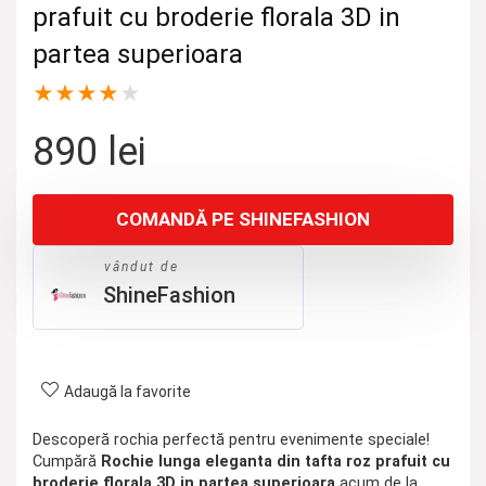
prafuit cu broderie florala 3D in
partea superioara
★
★
★
★
★
890
lei
COMANDĂ PE SHINEFASHION
vândut de
ShineFashion
Adaugă la favorite
Descoperă rochia perfectă pentru evenimente speciale!
Cumpără
Rochie lunga eleganta din tafta roz prafuit cu
broderie florala 3D in partea superioara
acum de la