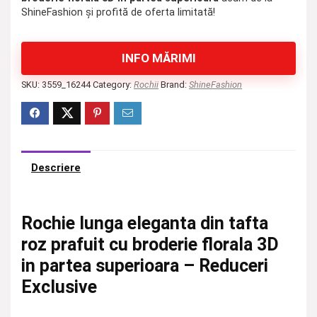
ShineFashion și profită de oferta limitată!
INFO MĂRIMI
SKU:
3559_16244
Category:
Rochii
Brand:
ShineFashion
Descriere
Rochie lunga eleganta din tafta
roz prafuit cu broderie florala 3D
in partea superioara – Reduceri
Exclusive