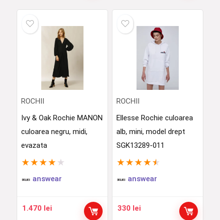
ROCHII
ROCHII
Ivy & Oak Rochie MANON
Ellesse Rochie culoarea
culoarea negru, midi,
alb, mini, model drept
evazata
SGK13289-011
★
★
★
★
★
★
★
★
★
★
answear
answear
1.470
lei
330
lei