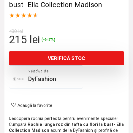
bust- Ella Collection Madison
★
★
★
★
★
430
lei
Prețul
Prețul
215
lei
(-50%)
inițial
curent
a
este:
VERIFICĂ STOC
fost:
215 lei.
430 lei.
vândut de
DyFashion
Adaugă la favorite
Descoperă rochia perfectă pentru evenimente speciale!
Cumpără
Rochie lunga roz din tafta cu flori la bust- Ella
Collection Madison
acum de la DyFashion și profită de