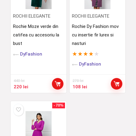
ROCHII ELEGANTE
ROCHII ELEGANTE
Rochie Moze verde din
Rochie Dy Fashion mov
catifea cu accesoriu la
cu insertie fir lurex si
bust
nasturi
★
★
★
★
★
DyFashion
DyFashion
440
lei
270
lei
Prețul
Prețul
Prețul
Prețul
220
lei
108
lei
inițial
curent
inițial
curent
a
este:
a
este:
fost:
220 lei.
fost:
108 lei.
- 70%
440 lei.
270 lei.