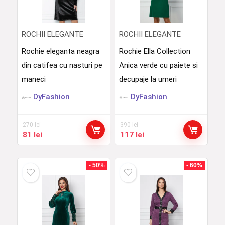
ROCHII ELEGANTE
ROCHII ELEGANTE
Rochie eleganta neagra
Rochie Ella Collection
din catifea cu nasturi pe
Anica verde cu paiete si
maneci
decupaje la umeri
DyFashion
DyFashion
270
lei
390
lei
Prețul
Prețul
Prețul
Prețul
81
lei
117
lei
inițial
curent
inițial
curent
a
este:
a
este:
fost:
81 lei.
fost:
117 lei.
- 50%
- 60%
270 lei.
390 lei.