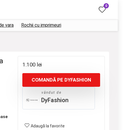
0
de vara
Rochii cu imprimeuri
a
1.100
lei
COMANDĂ PE DYFASHION
vândut de
DyFashion
nase
Adaugă la favorite