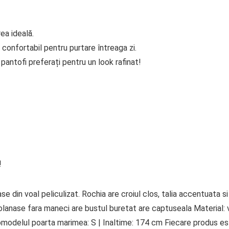
ea ideală.
 confortabil pentru purtare întreaga zi.
antofi preferați pentru un look rafinat!
!
 din voal peliculizat. Rochia are croiul clos, talia accentuata si
lanase fara maneci are bustul buretat are captuseala Material: 
tomodelul poarta marimea: S | Inaltime: 174 cm Fiecare produs e