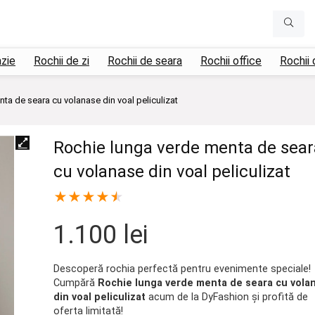
azie
Rochii de zi
Rochii de seara
Rochii office
Rochii 
ta de seara cu volanase din voal peliculizat
Rochie lunga verde menta de sear
cu volanase din voal peliculizat
★
★
★
★
★
1.100
lei
Descoperă rochia perfectă pentru evenimente speciale!
Cumpără
Rochie lunga verde menta de seara cu vola
din voal peliculizat
acum de la DyFashion și profită de
oferta limitată!