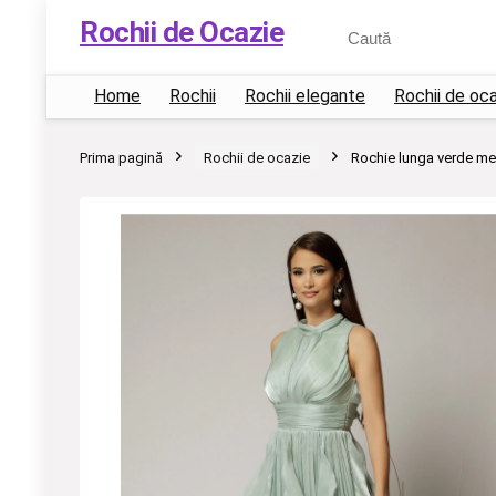
Rochii de Ocazie
Home
Rochii
Rochii elegante
Rochii de oc
Prima pagină
Rochii de ocazie
Rochie lunga verde men