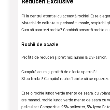
Reduceri Exclusive
Fii în centrul atenției cu această rochie! Este aleger
Material de calitate superioară – moale, respirabil și
Cum să asortezi rochia? Combină această rochie cu p
Rochii de ocazie
Profită de reduceri și preț mic numai la DyFashion.
Cumpără acum și profită de oferta specială!
Stoc limitat! Cumpără rochia înainte să se epuizeze
Este o rochie lunga verde menta de seara, cu volanase
are maneci. rochie lunga verde menta de seara cu vo
peliculizat Compozitie: 95% poliester, 5% lycra Fo