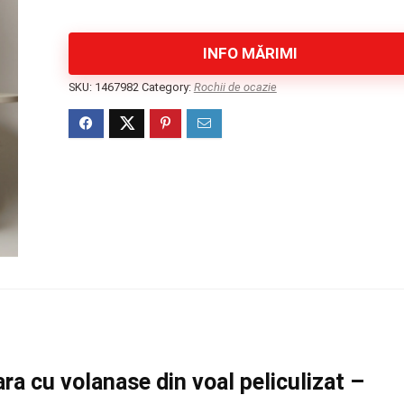
INFO MĂRIMI
SKU:
1467982
Category:
Rochii de ocazie
a cu volanase din voal peliculizat –