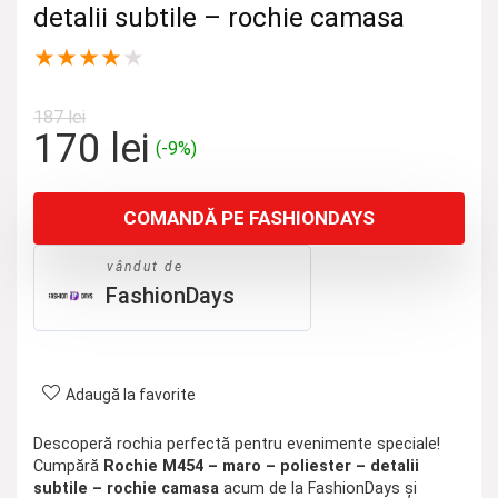
detalii subtile – rochie camasa
★
★
★
★
★
187
lei
Prețul
Prețul
170
lei
(-9%)
inițial
curent
a
este:
COMANDĂ PE FASHIONDAYS
fost:
170 lei.
187 lei.
vândut de
FashionDays
Adaugă la favorite
Descoperă rochia perfectă pentru evenimente speciale!
Cumpără
Rochie M454 – maro – poliester – detalii
subtile – rochie camasa
acum de la FashionDays și