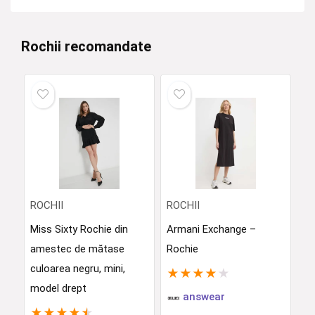
Rochii recomandate
ROCHII
ROCHII
Miss Sixty Rochie din
Armani Exchange –
amestec de mătase
Rochie
culoarea negru, mini,
★
★
★
★
★
model drept
answear
★
★
★
★
★