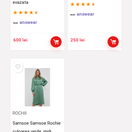
evazata
★
★
★
★
★
★
★
★
★
★
answear
answear
600
lei
250
lei
ROCHII
Samsoe Samsoe Rochie
culoarea verde, midi,