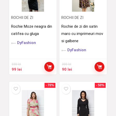
ROCHII DE ZI
ROCHII DE ZI
Rochie Moze neagra din
Rochie de zi din satin
catifea cu gluga
maro cu imprimeuri mov
si galbene
DyFashion
DyFashion
330
lei
300
lei
Prețul
Prețul
Prețul
Prețul
99
lei
90
lei
inițial
curent
inițial
curent
a
este:
a
este:
fost:
99 lei.
fost:
90 lei.
- 70%
- 50%
330 lei.
300 lei.