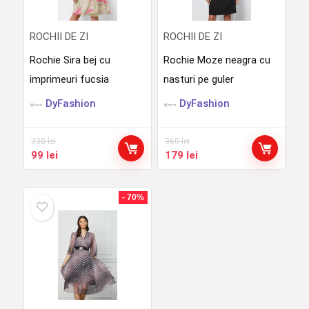
ROCHII DE ZI
ROCHII DE ZI
Rochie Sira bej cu
Rochie Moze neagra cu
imprimeuri fucsia
nasturi pe guler
DyFashion
DyFashion
330
lei
360
lei
Prețul
Prețul
Prețul
Prețul
99
lei
179
lei
inițial
curent
inițial
curent
a
este:
a
este:
fost:
99 lei.
fost:
179 lei.
- 70%
330 lei.
360 lei.