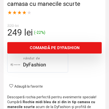
camasa cu manecile scurte
★
★
★
★
★
320
lei
Prețul
Prețul
249
lei
(-22%)
inițial
curent
a
este:
COMANDĂ PE DYFASHION
fost:
249 lei.
320 lei.
vândut de
DyFashion
Adaugă la favorite
Descoperă rochia perfectă pentru evenimente speciale!
Cumpără
Rochie midi bleu de zi din in tip camasa cu
manecile scurte
acum de la DyFashion și profită de