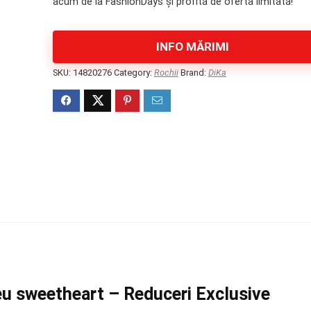
acum de la FashionDays și profită de oferta limitată!
629 lei.
INFO MĂRIMI
SKU:
14820276
Category:
Rochii
Brand:
DiKa
eu sweetheart – Reduceri Exclusive