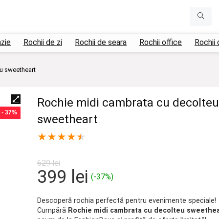
azie
Rochii de zi
Rochii de seara
Rochii office
Rochii 
u sweetheart
Rochie midi cambrata cu decolteu
- 37%
sweetheart
★
★
★
★
★
629
lei
Prețul
Prețul
399
lei
(-37%)
inițial
curent
a
este:
Descoperă rochia perfectă pentru evenimente speciale!
Cumpără
Rochie midi cambrata cu decolteu sweethea
fost:
399 lei.