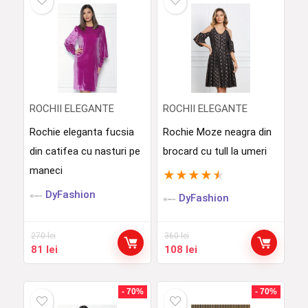
ROCHII ELEGANTE
ROCHII ELEGANTE
Rochie eleganta fucsia
Rochie Moze neagra din
din catifea cu nasturi pe
brocard cu tull la umeri
maneci
★
★
★
★
★
DyFashion
DyFashion
270
lei
360
lei
Prețul
Prețul
Prețul
Prețul
81
lei
108
lei
inițial
curent
inițial
curent
a
este:
a
este:
fost:
81 lei.
fost:
108 lei.
- 70%
- 70%
270 lei.
360 lei.