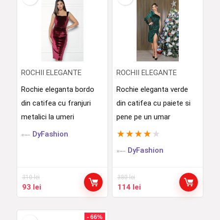
ROCHII ELEGANTE
ROCHII ELEGANTE
Rochie eleganta bordo
Rochie eleganta verde
din catifea cu franjuri
din catifea cu paiete si
metalici la umeri
pene pe un umar
★
★
★
★
★
DyFashion
DyFashion
310
lei
380
lei
Prețul
Prețul
Prețul
Prețul
93
lei
114
lei
inițial
curent
inițial
curent
a
este:
a
este:
fost:
93 lei.
fost:
114 lei.
- 66%