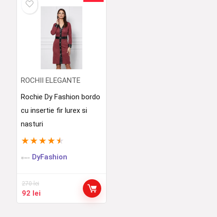
310 lei.
380 lei.
ROCHII ELEGANTE
Rochie Dy Fashion bordo
cu insertie fir lurex si
nasturi
★
★
★
★
★
DyFashion
270
lei
Prețul
Prețul
92
lei
inițial
curent
a
este: