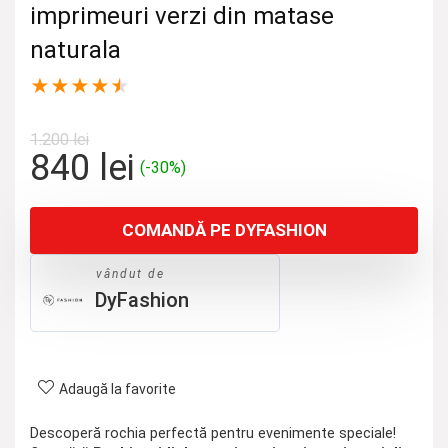
imprimeuri verzi din matase
naturala
★
★
★
★
★
1.200
lei
Prețul
Prețul
840
lei
(-30%)
inițial
curent
a
este:
COMANDĂ PE DYFASHION
fost:
840 lei.
1.200 lei.
vândut de
DyFashion
Adaugă la favorite
Descoperă rochia perfectă pentru evenimente speciale!