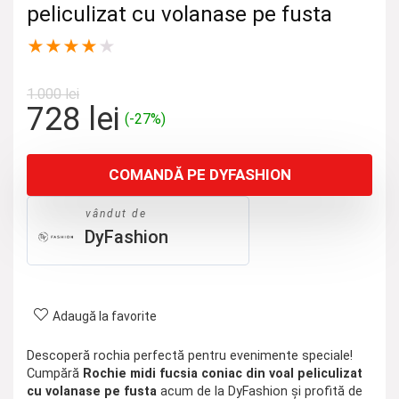
peliculizat cu volanase pe fusta
★
★
★
★
★
1.000
lei
Prețul
Prețul
728
lei
(-27%)
inițial
curent
a
este:
COMANDĂ PE DYFASHION
fost:
728 lei.
1.000 lei.
vândut de
DyFashion
Adaugă la favorite
Descoperă rochia perfectă pentru evenimente speciale!
Cumpără
Rochie midi fucsia coniac din voal peliculizat
cu volanase pe fusta
acum de la DyFashion și profită de