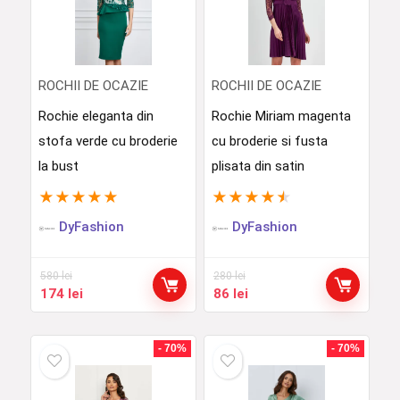
ROCHII DE OCAZIE
ROCHII DE OCAZIE
Rochie eleganta din
Rochie Miriam magenta
stofa verde cu broderie
cu broderie si fusta
la bust
plisata din satin
★
★
★
★
★
★
★
★
★
★
DyFashion
DyFashion
580
lei
280
lei
Prețul
Prețul
Prețul
Prețul
174
lei
86
lei
inițial
curent
inițial
curent
a
este:
a
este:
fost:
174 lei.
fost:
86 lei.
- 70%
- 70%
580 lei.
280 lei.