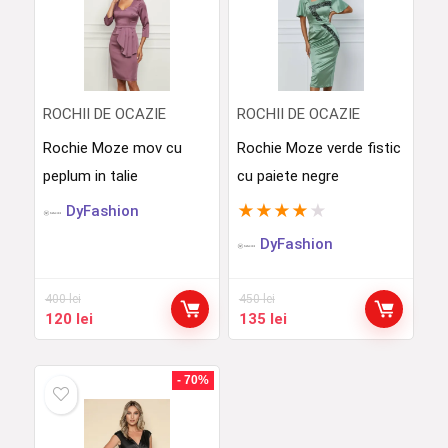
ROCHII DE OCAZIE
ROCHII DE OCAZIE
Rochie Moze mov cu
Rochie Moze verde fistic
peplum in talie
cu paiete negre
★
★
★
★
★
DyFashion
DyFashion
400
lei
450
lei
Prețul
Prețul
Prețul
Prețul
120
lei
135
lei
inițial
curent
inițial
curent
a
este:
a
este:
fost:
120 lei.
fost:
135 lei.
- 70%
400 lei.
450 lei.