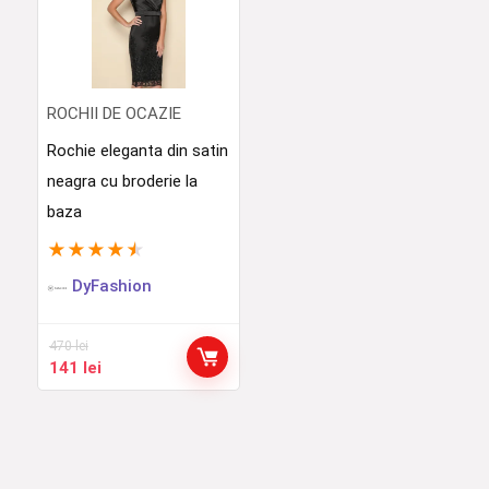
ROCHII DE OCAZIE
Rochie eleganta din satin
neagra cu broderie la
baza
★
★
★
★
★
DyFashion
470
lei
Prețul
Prețul
141
lei
inițial
curent
a
este:
fost:
141 lei.
470 lei.