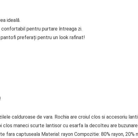
ea ideală.
 confortabil pentru purtare întreaga zi.
antofi preferați pentru un look rafinat!
!
zilele calduroase de vara. Rochia are croiul clos si accesoriu lant
oi clos maneci scurte lantisor cu esarfa la decolteu are buzunare
pate fara captuseala Material: rayon Compozitie: 80% rayon, 20% 