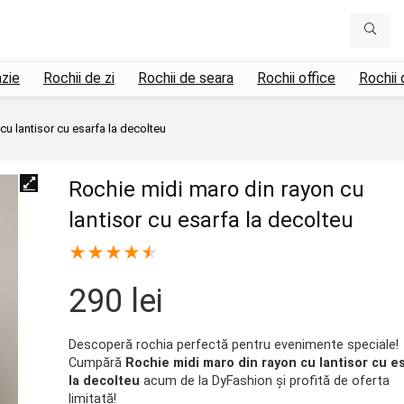
azie
Rochii de zi
Rochii de seara
Rochii office
Rochii 
cu lantisor cu esarfa la decolteu
Rochie midi maro din rayon cu
lantisor cu esarfa la decolteu
★
★
★
★
★
290
lei
Descoperă rochia perfectă pentru evenimente speciale!
Cumpără
Rochie midi maro din rayon cu lantisor cu e
la decolteu
acum de la DyFashion și profită de oferta
limitată!