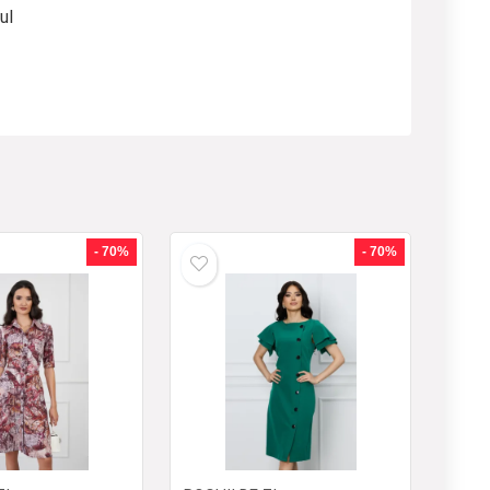
ul
- 70%
- 70%