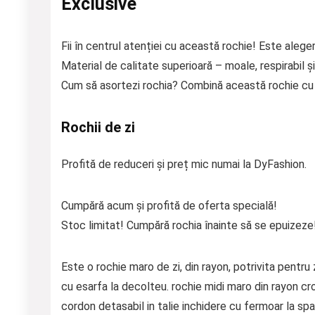
Exclusive
Fii în centrul atenției cu această rochie! Este aleger
Material de calitate superioară – moale, respirabil și
Cum să asortezi rochia? Combină această rochie cu p
Rochii de zi
Profită de reduceri și preț mic numai la DyFashion.
Cumpără acum și profită de oferta specială!
Stoc limitat! Cumpără rochia înainte să se epuizeze
Este o rochie maro de zi, din rayon, potrivita pentru 
cu esarfa la decolteu. rochie midi maro din rayon cr
cordon detasabil in talie inchidere cu fermoar la s