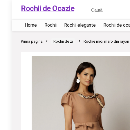
Rochii de Ocazie
Home
Rochii
Rochii elegante
Rochii de oc
Prima pagină
Rochii de zi
Rochie midi maro din rayon 