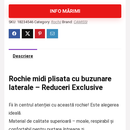
INFO MĂRIMI
SKU:
18234546
Category:
Rochii
Brand:
CAMISSI
Descriere
Rochie midi plisata cu buzunare
laterale – Reduceri Exclusive
Fii în centrul atenției cu această rochie! Este alegerea
ideală.
Material de calitate superioară – moale, respirabil și
confortabil pentru purtare întreaga zi.