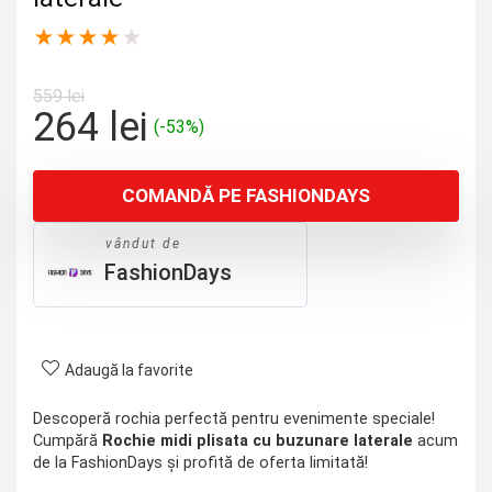
★
★
★
★
★
559
lei
Prețul
Prețul
264
lei
(-53%)
inițial
curent
a
este:
COMANDĂ PE FASHIONDAYS
fost:
264 lei.
559 lei.
vândut de
FashionDays
Adaugă la favorite
Descoperă rochia perfectă pentru evenimente speciale!
Cumpără
Rochie midi plisata cu buzunare laterale
acum
de la FashionDays și profită de oferta limitată!