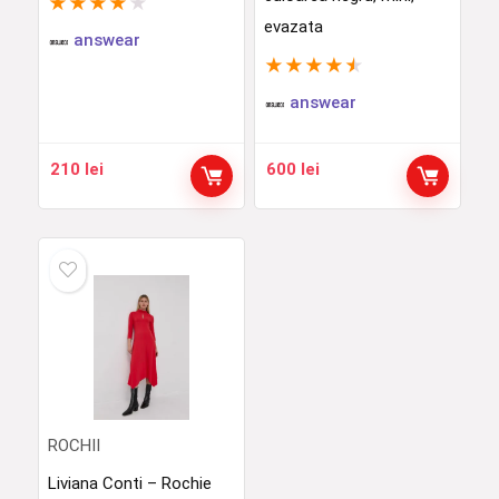
★
★
★
★
★
evazata
answear
★
★
★
★
★
answear
210
lei
600
lei
ROCHII
Liviana Conti – Rochie