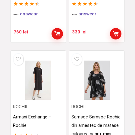
★
★
★
★
★
★
★
★
★
★
answear
answear
760
lei
330
lei
ROCHII
ROCHII
Armani Exchange –
Samsoe Samsoe Rochie
Rochie
din amestec de mătase
culoarea negru, mini,