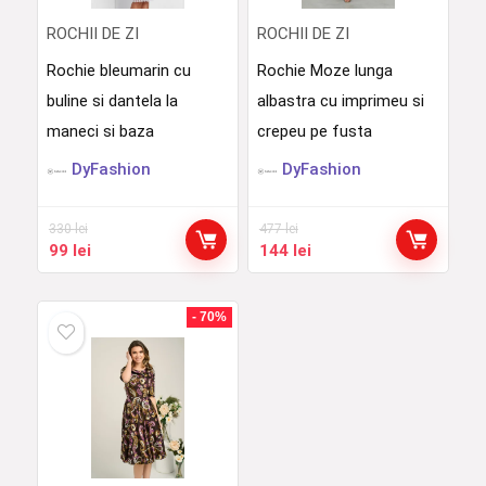
ROCHII DE ZI
ROCHII DE ZI
Rochie bleumarin cu
Rochie Moze lunga
buline si dantela la
albastra cu imprimeu si
maneci si baza
crepeu pe fusta
DyFashion
DyFashion
330
lei
477
lei
Prețul
Prețul
Prețul
Prețul
99
lei
144
lei
inițial
curent
inițial
curent
a
este:
a
este:
fost:
99 lei.
fost:
144 lei.
- 70%
330 lei.
477 lei.