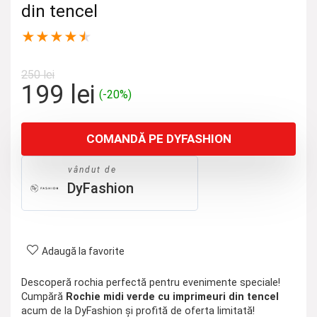
din tencel
★
★
★
★
★
250
lei
Prețul
Prețul
199
lei
(-20%)
inițial
curent
a
este:
COMANDĂ PE DYFASHION
fost:
199 lei.
250 lei.
vândut de
DyFashion
Adaugă la favorite
Descoperă rochia perfectă pentru evenimente speciale!
Cumpără
Rochie midi verde cu imprimeuri din tencel
acum de la DyFashion și profită de oferta limitată!