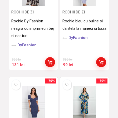
ROCHII DE ZI
ROCHII DE ZI
Rochie Dy Fashion
Rochie bleu cu buline si
neagra cu imprimeuri bej
dantela la maneci si baza
si nasturi
DyFashion
DyFashion
300
lei
330
lei
Prețul
Prețul
Prețul
Prețul
131
lei
99
lei
inițial
curent
inițial
curent
a
este:
a
este:
fost:
131 lei.
fost:
99 lei.
- 70%
- 70%
300 lei.
330 lei.