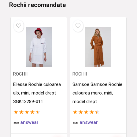
Rochii recomandate
ROCHII
ROCHII
Ellesse Rochie culoarea
Samsoe Samsoe Rochie
alb, mini, model drept
culoarea maro, midi,
SGK13289-011
model drept
★
★
★
★
★
★
★
★
★
★
answear
answear