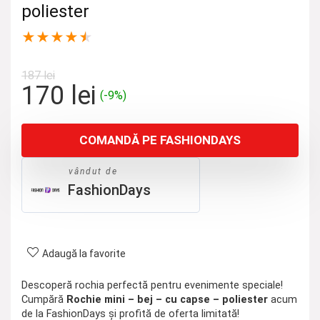
poliester
★
★
★
★
★
187
lei
Prețul
Prețul
170
lei
(-9%)
inițial
curent
a
este:
COMANDĂ PE FASHIONDAYS
fost:
170 lei.
187 lei.
vândut de
FashionDays
Adaugă la favorite
Descoperă rochia perfectă pentru evenimente speciale!
Cumpără
Rochie mini – bej – cu capse – poliester
acum
de la FashionDays și profită de oferta limitată!