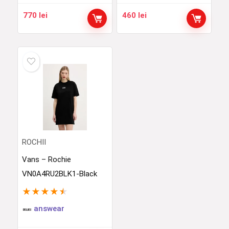
770
lei
460
lei
ROCHII
Vans – Rochie
VN0A4RU2BLK1-Black
★
★
★
★
★
answear