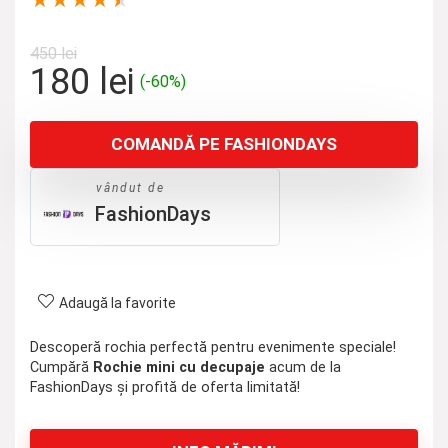
★
★
★
★
★
450
lei
Prețul
Prețul
180
lei
(-60%)
inițial
curent
a
este:
COMANDĂ PE FASHIONDAYS
fost:
180 lei.
450 lei.
vândut de
FashionDays
Adaugă la favorite
Descoperă rochia perfectă pentru evenimente speciale!
Cumpără
Rochie mini cu decupaje
acum de la
FashionDays și profită de oferta limitată!