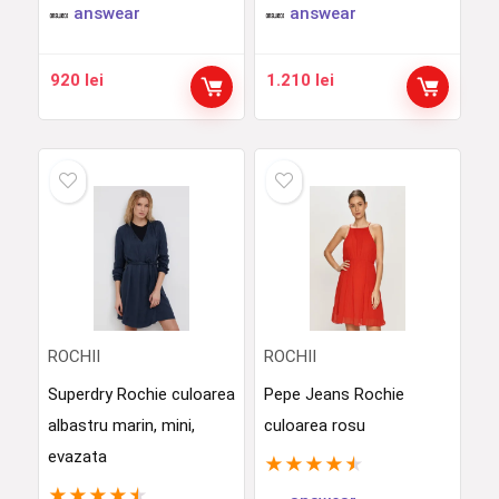
answear
answear
920
lei
1.210
lei
ROCHII
ROCHII
Superdry Rochie culoarea
Pepe Jeans Rochie
albastru marin, mini,
culoarea rosu
evazata
★
★
★
★
★
★
★
★
★
★