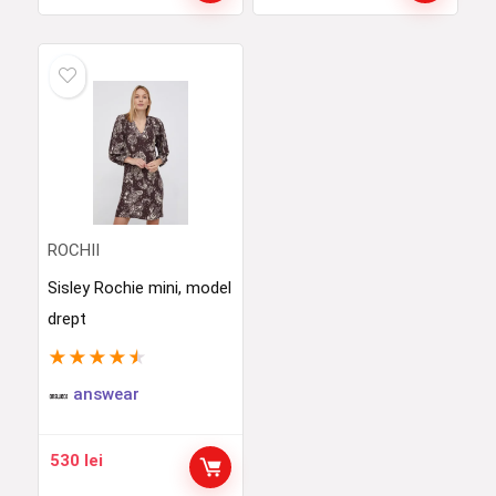
ROCHII
Sisley Rochie mini, model
drept
★
★
★
★
★
answear
530
lei