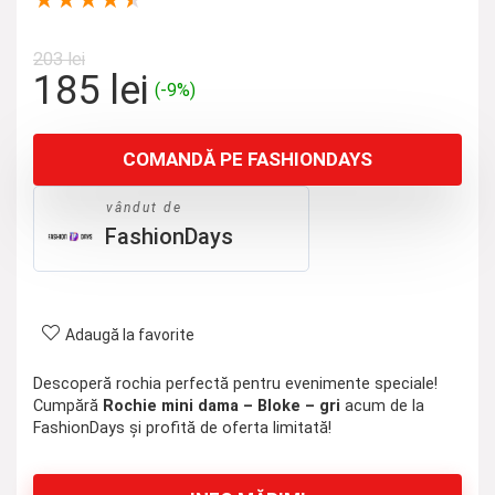
★
★
★
★
★
203
lei
Prețul
Prețul
185
lei
(-9%)
inițial
curent
a
este:
COMANDĂ PE FASHIONDAYS
fost:
185 lei.
203 lei.
vândut de
FashionDays
Adaugă la favorite
Descoperă rochia perfectă pentru evenimente speciale!
Cumpără
Rochie mini dama – Bloke – gri
acum de la
FashionDays și profită de oferta limitată!