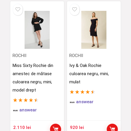
ROCHII
ROCHII
Miss Sixty Rochie din
Ivy & Oak Rochie
amestec de mătase
culoarea negru, mini,
culoarea negru, mini,
mulat
model drept
★
★
★
★
★
★
★
★
★
★
answear
answear
2.110
lei
920
lei