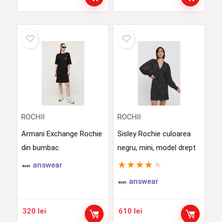
ROCHII
ROCHII
Armani Exchange Rochie
Sisley Rochie culoarea
din bumbac
negru, mini, model drept
★
★
★
★
★
answear
answear
320
lei
610
lei