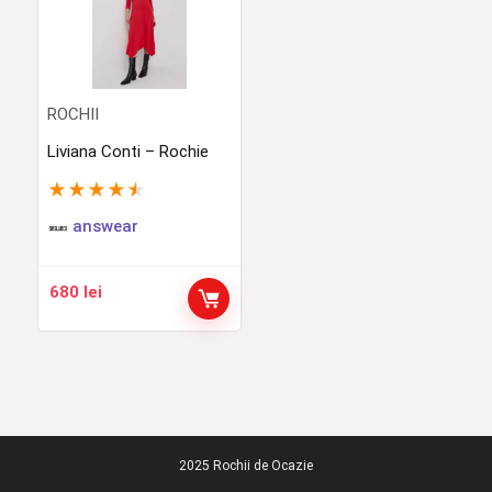
ROCHII
Liviana Conti – Rochie
★
★
★
★
★
answear
680
lei
2025 Rochii de Ocazie