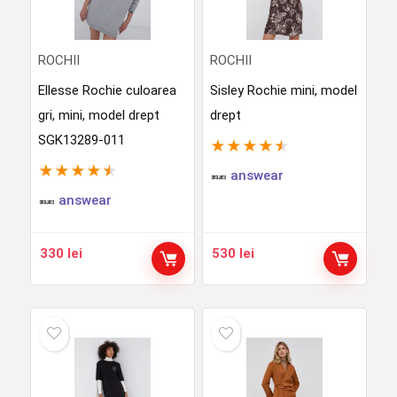
ROCHII
ROCHII
Ellesse Rochie culoarea
Sisley Rochie mini, model
gri, mini, model drept
drept
SGK13289-011
★
★
★
★
★
★
★
★
★
★
answear
answear
330
lei
530
lei