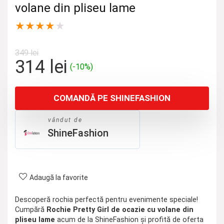
volane din pliseu lame
★
★
★
★
★
349
lei
Prețul
Prețul
314
lei
(-10%)
inițial
curent
a
este:
COMANDĂ PE SHINEFASHION
fost:
314 lei.
349 lei.
vândut de
ShineFashion
Adaugă la favorite
Descoperă rochia perfectă pentru evenimente speciale!
Cumpără
Rochie Pretty Girl de ocazie cu volane din
pliseu lame
acum de la ShineFashion și profită de oferta