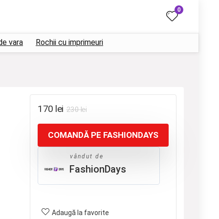
0
de vara
Rochii cu imprimeuri
Prețul
Prețul
170
lei
230
lei
inițial
curent
COMANDĂ PE FASHIONDAYS
a
este:
fost:
170 lei.
vândut de
230 lei.
FashionDays
Adaugă la favorite