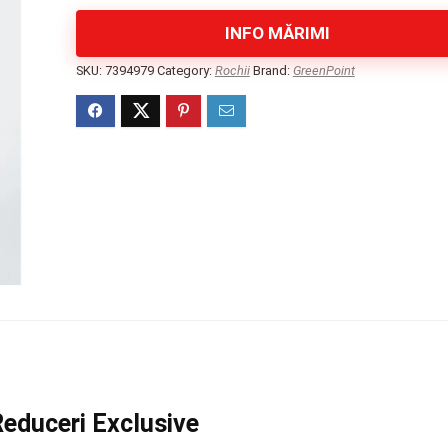
INFO MĂRIMI
SKU:
7394979
Category:
Rochii
Brand:
GreenPoint
Reduceri Exclusive