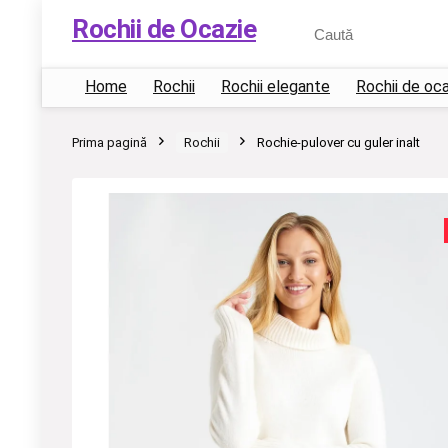
Rochii de Ocazie
Home
Rochii
Rochii elegante
Rochii de oc
Prima pagină
Rochii
Rochie-pulover cu guler inalt