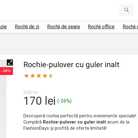
azie
Rochii de zi
Rochii de seara
Rochii office
Rochii 
Rochie-pulover cu guler inalt
- 26%
★
★
★
★
★
230
lei
Prețul
Prețul
170
lei
(-26%)
inițial
curent
a
este:
Descoperă rochia perfectă pentru evenimente speciale!
Cumpără
Rochie-pulover cu guler inalt
acum de la
fost:
170 lei.
FashionDays și profită de oferta limitată!
230 lei.