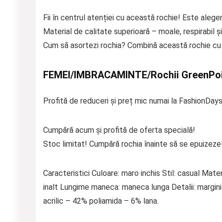
Fii în centrul atenției cu această rochie! Este aleger
Material de calitate superioară – moale, respirabil și
Cum să asortezi rochia? Combină această rochie cu p
FEMEI/IMBRACAMINTE/Rochii GreenPo
Profită de reduceri și preț mic numai la FashionDays
Cumpără acum și profită de oferta specială!
Stoc limitat! Cumpără rochia înainte să se epuizeze
Caracteristici Culoare: maro inchis Stil: casual Mater
inalt Lungime maneca: maneca lunga Detalii: margini
acrilic – 42% poliamida – 6% lana.