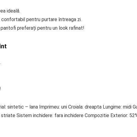
ea ideală.
 confortabil pentru purtare întreaga zi.
antofi preferați pentru un look rafinat!
int
.
!
ial: sintetic – lana Imprimeu: uni Croiala: dreapta Lungime: midi Gu
 striate Sistem inchidere: fara inchidere Compozitie Exterior: 52