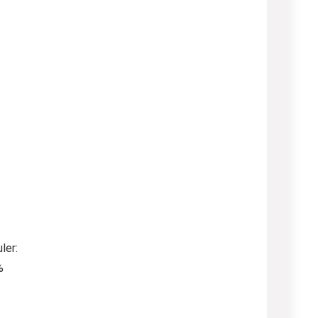
ler:
%