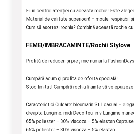
Fii în centrul atenției cu această rochie! Este aleger
Material de calitate superioară – moale, respirabil și
Cum să asortezi rochia? Combină această rochie cu p
FEMEI/IMBRACAMINTE/Rochii Stylove
Profită de reduceri și preț mic numai la FashionDays
Cumpără acum și profită de oferta specială!
Stoc limitat! Cumpără rochia înainte să se epuizeze
Caracteristici Culoare: bleumarin Stil: casual – eleg
dreapta Lungime: midi Decolteu: in v Lungime maneca
65% poliester – 30% viscoza – 5% elastan Captuseal
65% poliester – 30% viscoza – 5% elastan.