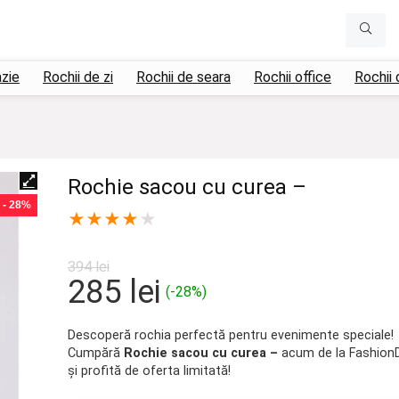
azie
Rochii de zi
Rochii de seara
Rochii office
Rochii 
Rochie sacou cu curea –
- 28%
★
★
★
★
★
394
lei
Prețul
Prețul
285
lei
(-28%)
inițial
curent
a
este:
Descoperă rochia perfectă pentru evenimente speciale!
Cumpără
Rochie sacou cu curea –
acum de la Fashion
fost:
285 lei.
și profită de oferta limitată!
394 lei.