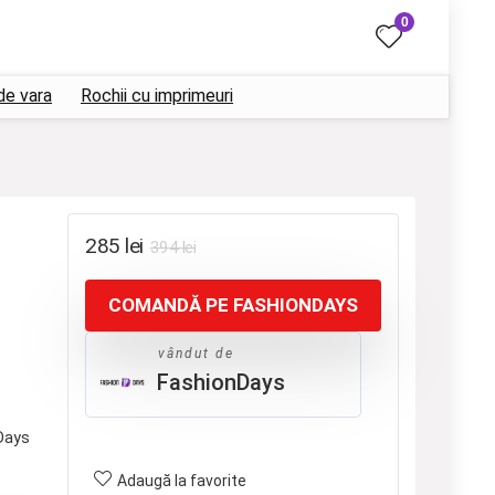
0
de vara
Rochii cu imprimeuri
Prețul
Prețul
285
lei
394
lei
inițial
curent
COMANDĂ PE FASHIONDAYS
a
este:
fost:
285 lei.
vândut de
394 lei.
FashionDays
Days
Adaugă la favorite