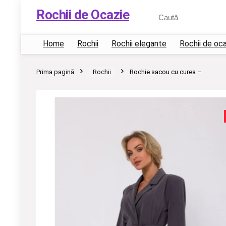
Rochii de Ocazie
Home
Rochii
Rochii elegante
Rochii de oc
Prima pagină
Rochii
Rochie sacou cu curea –