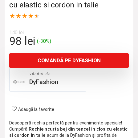
cu elastic si cordon in talie
★
★
★
★
★
140
lei
Prețul
Prețul
98
lei
(-30%)
inițial
curent
a
este:
COMANDĂ PE DYFASHION
fost:
98 lei.
140 lei.
vândut de
DyFashion
Adaugă la favorite
Descoperă rochia perfectă pentru evenimente speciale!
Cumpără
Rochie scurta bej din tencel in clos cu elastic
si cordon in talie
acum de la DyFashion și profită de