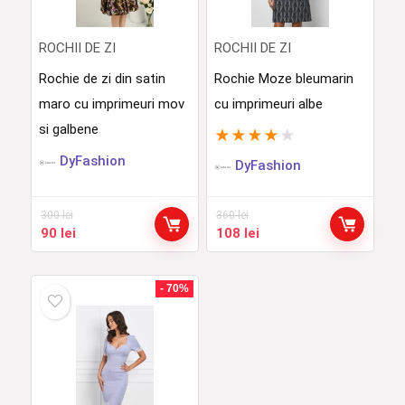
ROCHII DE ZI
ROCHII DE ZI
Rochie de zi din satin
Rochie Moze bleumarin
maro cu imprimeuri mov
cu imprimeuri albe
si galbene
★
★
★
★
★
DyFashion
DyFashion
300
lei
360
lei
Prețul
Prețul
Prețul
Prețul
90
lei
108
lei
inițial
curent
inițial
curent
a
este:
a
este:
fost:
90 lei.
fost:
108 lei.
- 70%
300 lei.
360 lei.