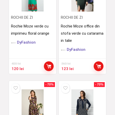
ROCHII DE ZI
ROCHII DE ZI
Rochie Moze verde cu
Rochie Moze office din
imprimeu floral orange
stofa verde cu catarama
in talie
DyFashion
DyFashion
400
lei
360
lei
Prețul
Prețul
Prețul
Prețul
120
lei
123
lei
inițial
curent
inițial
curent
a
este:
a
este:
fost:
120 lei.
fost:
123 lei.
- 70%
- 70%
400 lei.
360 lei.