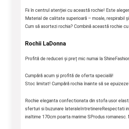
Fii în centrul atenției cu această rochie! Este aleger
Material de calitate superioară – moale, respirabil și
Cum să asortezi rochia? Combină această rochie cu p
Rochii LaDonna
Profită de reduceri și preț mic numai la ShineFashio
Cumpără acum și profită de oferta specială!
Stoc limitat! Cumpără rochia înainte să se epuizeze
Rochie eleganta confectionata din stofa usor elasti
sferturi si buzunare lateraleIntretinereRespectati i
inaltime 170cm poarta marime SProdus romanesc. M