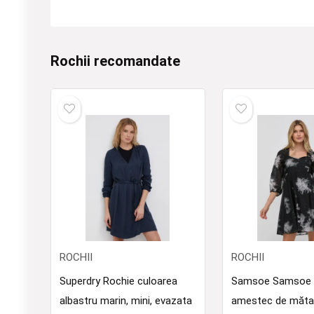
Rochii recomandate
ROCHII
ROCHII
Superdry Rochie culoarea
Samsoe Samsoe R
albastru marin, mini, evazata
amestec de măt