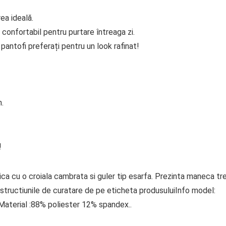
ea ideală.
 confortabil pentru purtare întreaga zi.
antofi preferați pentru un look rafinat!
n.
!
ca cu o croiala cambrata si guler tip esarfa. Prezinta maneca tre
nstructiunile de curatare de pe eticheta produsuluiInfo model:
aterial :88% poliester 12% spandex..