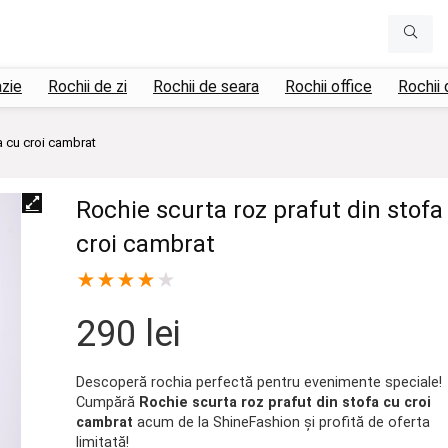
azie
Rochii de zi
Rochii de seara
Rochii office
Rochii 
a cu croi cambrat
Rochie scurta roz prafut din stofa
croi cambrat
★
★
★
★
★
290
lei
Descoperă rochia perfectă pentru evenimente speciale!
Cumpără
Rochie scurta roz prafut din stofa cu croi
cambrat
acum de la ShineFashion și profită de oferta
limitată!