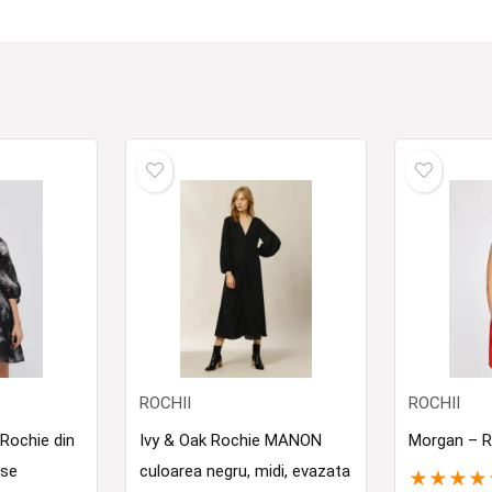
ROCHII
ROCHII
ochie din
Ivy & Oak Rochie MANON
Morgan – R
ase
culoarea negru, midi, evazata
★
★
★
★