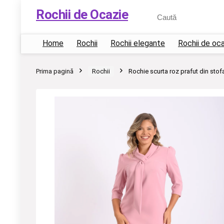
Rochii de Ocazie
Home
Rochii
Rochii elegante
Rochii de oc
Prima pagină
Rochii
Rochie scurta roz prafut din stof