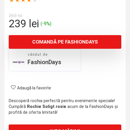
★
★
★
★
★
263
lei
Prețul
Prețul
239
lei
(-9%)
inițial
curent
a
este:
COMANDĂ PE FASHIONDAYS
fost:
239 lei.
263 lei.
vândut de
FashionDays
Adaugă la favorite
Descoperă rochia perfectă pentru evenimente speciale!
Cumpără
Rochie Soligt rosie
acum de la FashionDays și
profită de oferta limitată!