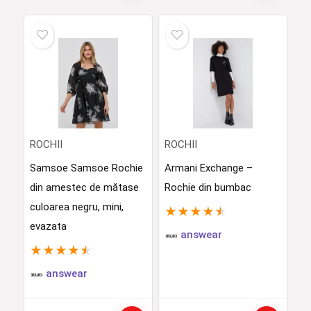
ROCHII
ROCHII
Samsoe Samsoe Rochie
Armani Exchange –
din amestec de mătase
Rochie din bumbac
culoarea negru, mini,
★
★
★
★
★
evazata
answear
★
★
★
★
★
answear