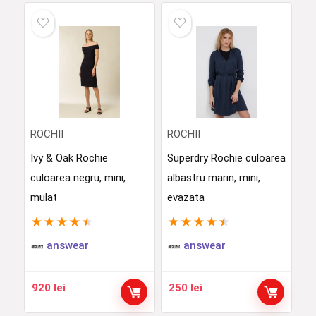
ROCHII
ROCHII
Ivy & Oak Rochie
Superdry Rochie culoarea
culoarea negru, mini,
albastru marin, mini,
mulat
evazata
★
★
★
★
★
★
★
★
★
★
answear
answear
920
lei
250
lei