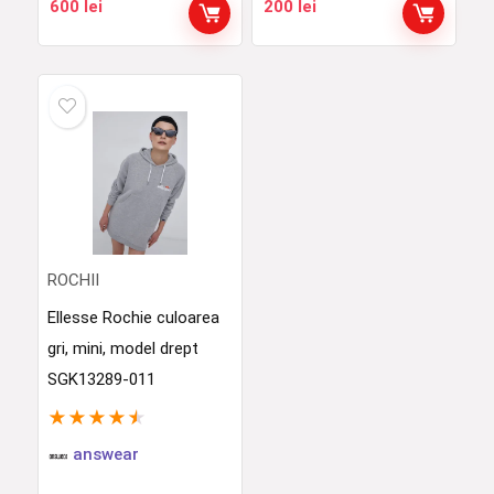
600
lei
200
lei
ROCHII
Ellesse Rochie culoarea
gri, mini, model drept
SGK13289-011
★
★
★
★
★
answear