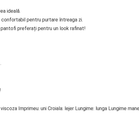
ea ideală.
 confortabil pentru purtare întreaga zi.
antofi preferați pentru un look rafinat!
.
!
l: viscoza Imprimeu: uni Croiala: lejer Lungime: lunga Lungime man