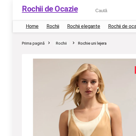
Rochii de Ocazie
Home
Rochii
Rochii elegante
Rochii de oc
Prima pagină
Rochii
Rochie uni lejera