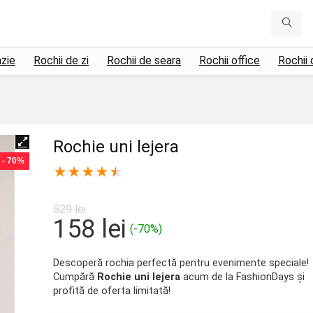
azie
Rochii de zi
Rochii de seara
Rochii office
Rochii 
Rochie uni lejera
- 70%
★
★
★
★
★
529
lei
Prețul
Prețul
158
lei
(-70%)
inițial
curent
a
este:
Descoperă rochia perfectă pentru evenimente speciale!
Cumpără
Rochie uni lejera
acum de la FashionDays și
fost:
158 lei.
profită de oferta limitată!
529 lei.