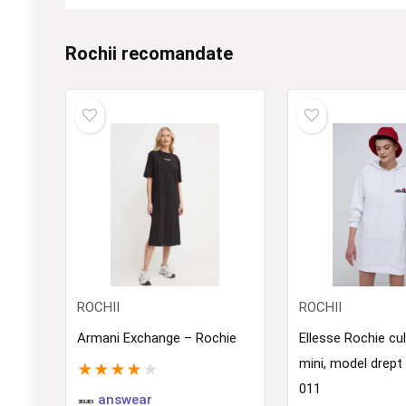
Rochii recomandate
ROCHII
ROCHII
Armani Exchange – Rochie
Ellesse Rochie cul
mini, model drep
★
★
★
★
★
011
answear