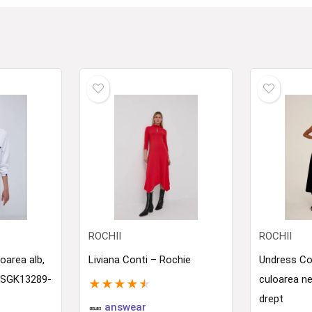
ROCHII
ROCHII
oarea alb,
Liviana Conti – Rochie
Undress Co
t SGK13289-
culoarea ne
★
★
★
★
★
drept
answear