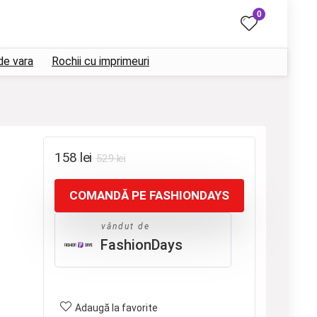
0
de vara
Rochii cu imprimeuri
Prețul
Prețul
158
lei
529
lei
inițial
curent
COMANDĂ PE FASHIONDAYS
a
este:
fost:
158 lei.
vândut de
529 lei.
FashionDays
Adaugă la favorite