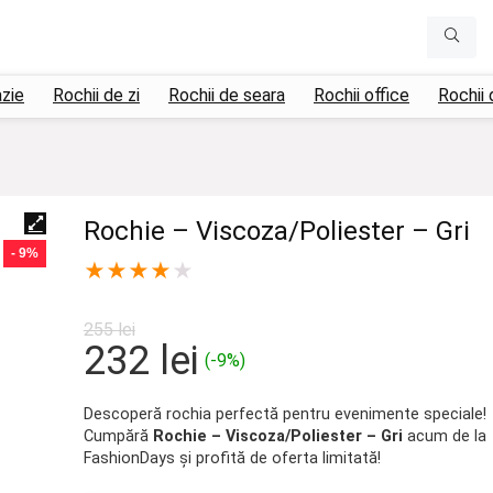
azie
Rochii de zi
Rochii de seara
Rochii office
Rochii 
Rochie – Viscoza/Poliester – Gri
- 9%
★
★
★
★
★
255
lei
Prețul
Prețul
232
lei
(-9%)
inițial
curent
a
este:
Descoperă rochia perfectă pentru evenimente speciale!
Cumpără
Rochie – Viscoza/Poliester – Gri
acum de la
fost:
232 lei.
FashionDays și profită de oferta limitată!
255 lei.