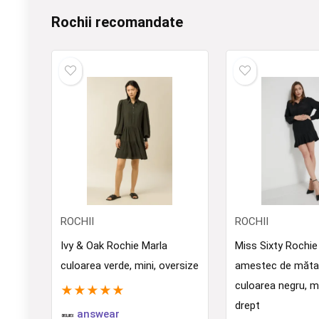
Rochii recomandate
ROCHII
ROCHII
Ivy & Oak Rochie Marla
Miss Sixty Rochie
culoarea verde, mini, oversize
amestec de măt
culoarea negru, m
★
★
★
★
★
drept
answear