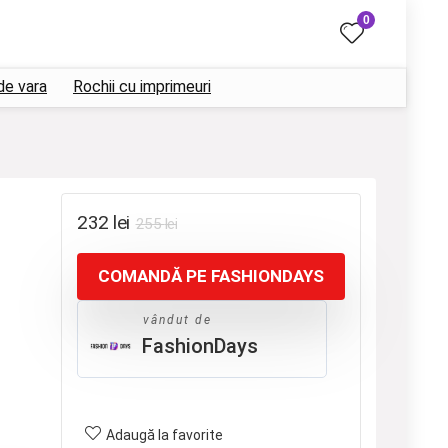
0
de vara
Rochii cu imprimeuri
Prețul
Prețul
232
lei
255
lei
inițial
curent
COMANDĂ PE FASHIONDAYS
a
este:
fost:
232 lei.
vândut de
255 lei.
FashionDays
Adaugă la favorite