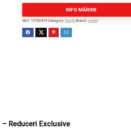
INFO MĂRIMI
SKU:
13762419
Category:
Rochii
Brand:
Lenitif
i – Reduceri Exclusive