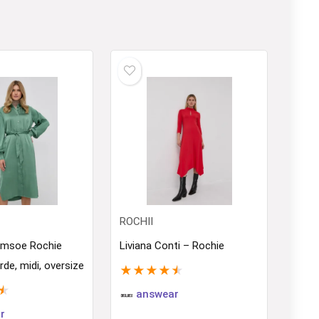
ROCHII
msoe Rochie
Liviana Conti – Rochie
rde, midi, oversize
★
★
★
★
★
★
answear
r