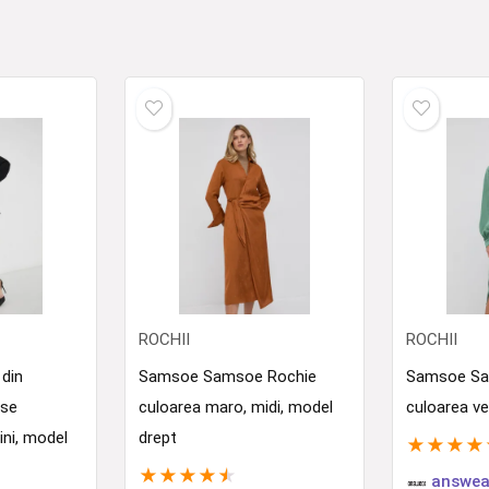
ROCHII
ROCHII
 din
Samsoe Samsoe Rochie
Samsoe Sa
ase
culoarea maro, midi, model
culoarea ve
ini, model
drept
★
★
★
★
★
★
★
★
★
answea