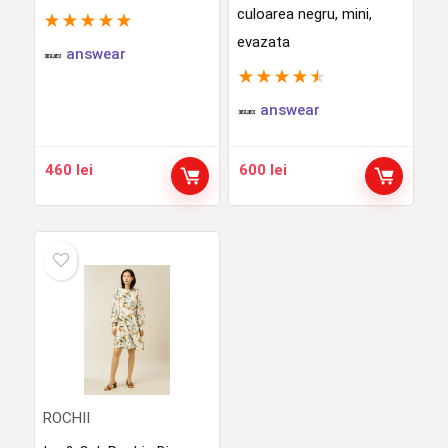
culoarea negru, mini,
★
★
★
★
★
evazata
answear
★
★
★
★
★
answear
460
lei
600
lei
ROCHII