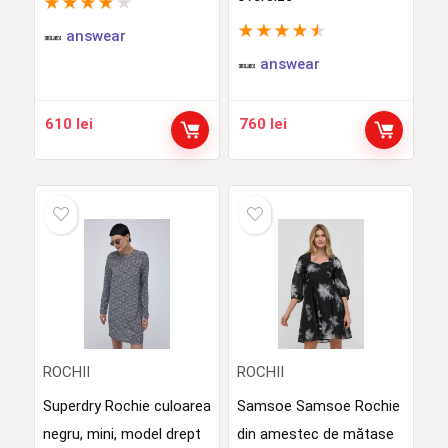
★
★
★
★
★
★
★
★
★
★
answear
answear
610
lei
760
lei
ROCHII
ROCHII
Superdry Rochie culoarea
Samsoe Samsoe Rochie
negru, mini, model drept
din amestec de mătase