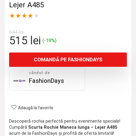
Lejer A485
★
★
★
★
★
634
lei
Prețul
Prețul
515
lei
(-19%)
inițial
curent
a
este:
COMANDĂ PE FASHIONDAYS
fost:
515 lei.
634 lei.
vândut de
FashionDays
Adaugă la favorite
Descoperă rochia perfectă pentru evenimente speciale!
Cumpără
Scurta Rochie Maneca lunga – Lejer A485
acum de la FashionDays și profită de oferta limitată!