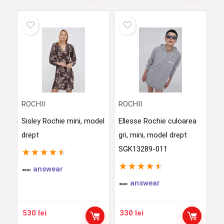
ROCHII
ROCHII
Sisley Rochie mini, model
Ellesse Rochie culoarea
drept
gri, mini, model drept
SGK13289-011
★
★
★
★
★
★
★
★
★
★
answear
answear
530
lei
330
lei