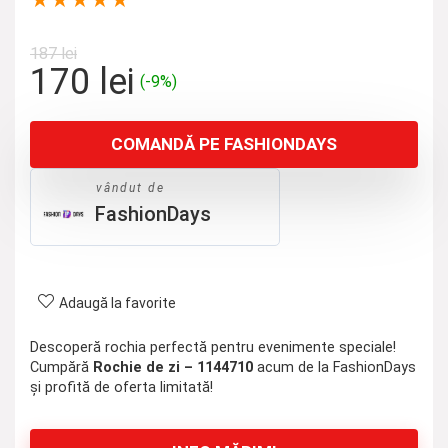
★
★
★
★
★
187
lei
Prețul
Prețul
170
lei
(-9%)
inițial
curent
a
este:
COMANDĂ PE FASHIONDAYS
fost:
170 lei.
187 lei.
vândut de
FashionDays
Adaugă la favorite
Descoperă rochia perfectă pentru evenimente speciale!
Cumpără
Rochie de zi – 1144710
acum de la FashionDays
și profită de oferta limitată!