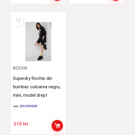
ROCHII
Superdry Rochie din
bumbac culoarea negru,
mini, model drept
answear
210
lei