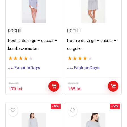
ROCHII
ROCHII
Rochie de zi gri – casual –
Rochie de zi gri – casual –
bumbac-elastan
cu guler
★
★
★
★
★
★
★
★
★
★
FashionDays
FashionDays
187
lei
203
lei
Prețul
Prețul
Prețul
Prețul
170
lei
185
lei
inițial
curent
inițial
curent
a
este:
a
este:
fost:
170 lei.
fost:
185 lei.
- 9%
- 9%
187 lei.
203 lei.