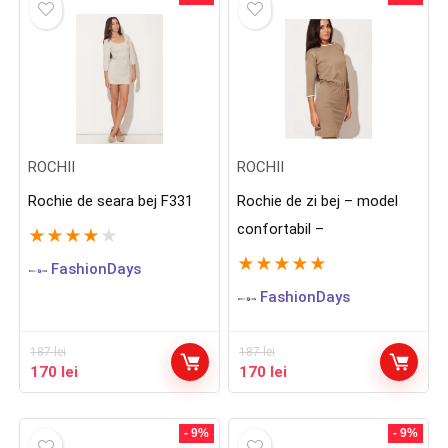
187 lei.
131 lei.
ROCHII
ROCHII
Rochie de seara bej F331
Rochie de zi bej – model
confortabil –
★
★
★
★
★
★
★
★
★
★
FashionDays
FashionDays
187
lei
187
lei
Prețul
Prețul
Prețul
Prețul
170
lei
170
lei
inițial
curent
inițial
curent
a
este:
a
este:
fost:
170 lei.
fost:
170 lei.
- 9%
- 9%