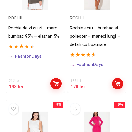
ROCHII
ROCHII
Rochie de zi cu zi – maro –
Rochie ecru – bumbac si
bumbac 95% – elastan 5%
poliester – maneci lungi –
detalii cu buzunare
★
★
★
★
★
★
★
★
★
★
FashionDays
FashionDays
212
lei
187
lei
Prețul
Prețul
Prețul
Prețul
193
lei
170
lei
inițial
curent
inițial
curent
a
este:
a
este:
fost:
193 lei.
fost:
170 lei.
- 9%
- 9%
212 lei.
187 lei.