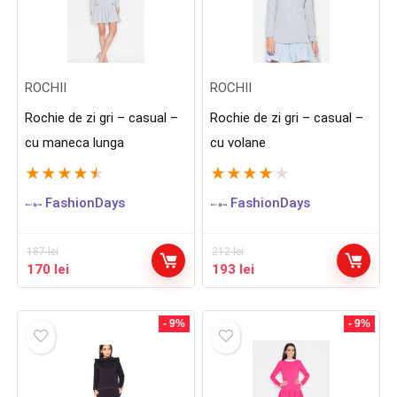
ROCHII
ROCHII
Rochie de zi gri – casual –
Rochie de zi gri – casual –
cu maneca lunga
cu volane
★
★
★
★
★
★
★
★
★
★
FashionDays
FashionDays
187
lei
212
lei
Prețul
Prețul
Prețul
Prețul
170
lei
193
lei
inițial
curent
inițial
curent
a
este:
a
este:
fost:
170 lei.
fost:
193 lei.
- 9%
- 9%
187 lei.
212 lei.