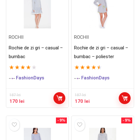
ROCHII
ROCHII
Rochie de zi gri – casual –
Rochie de zi gri – casual –
bumbac
bumbac – poliester
★
★
★
★
★
★
★
★
★
★
FashionDays
FashionDays
187
lei
187
lei
Prețul
Prețul
Prețul
Prețul
170
lei
170
lei
inițial
curent
inițial
curent
a
este:
a
este:
fost:
170 lei.
fost:
170 lei.
- 9%
- 9%
187 lei.
187 lei.