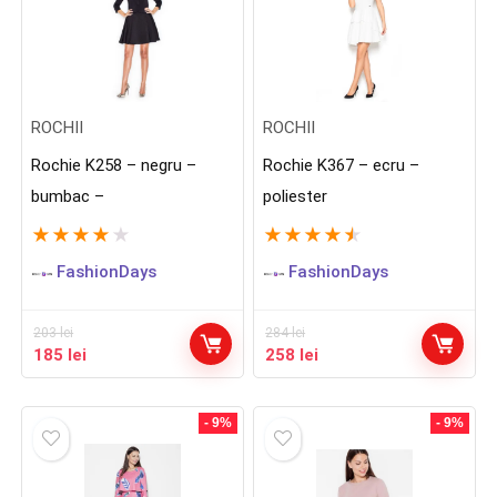
ROCHII
ROCHII
Rochie K258 – negru –
Rochie K367 – ecru –
bumbac –
poliester
★
★
★
★
★
★
★
★
★
★
FashionDays
FashionDays
203
lei
284
lei
Prețul
Prețul
Prețul
Prețul
185
lei
258
lei
inițial
curent
inițial
curent
a
este:
a
este:
fost:
185 lei.
fost:
258 lei.
- 9%
- 9%
203 lei.
284 lei.