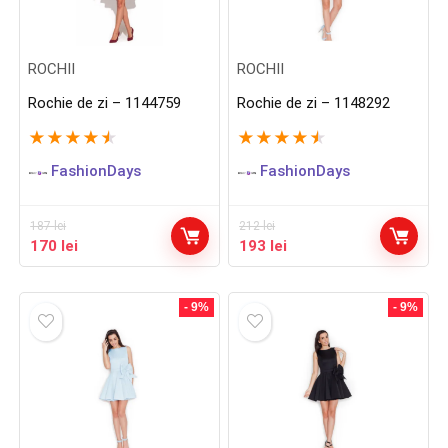
ROCHII
ROCHII
Rochie de zi – 1144759
Rochie de zi – 1148292
★
★
★
★
★
★
★
★
★
★
FashionDays
FashionDays
187
lei
212
lei
Prețul
Prețul
Prețul
Prețul
170
lei
193
lei
inițial
curent
inițial
curent
a
este:
a
este:
fost:
170 lei.
fost:
193 lei.
- 9%
- 9%
187 lei.
212 lei.