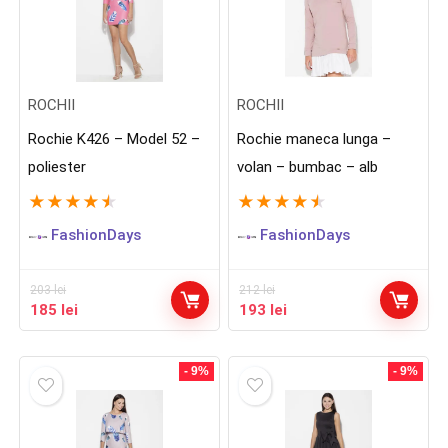
ROCHII
ROCHII
Rochie K426 – Model 52 –
Rochie maneca lunga –
poliester
volan – bumbac – alb
★
★
★
★
★
★
★
★
★
★
FashionDays
FashionDays
203
lei
212
lei
Prețul
Prețul
Prețul
Prețul
185
lei
193
lei
inițial
curent
inițial
curent
a
este:
a
este:
fost:
185 lei.
fost:
193 lei.
- 9%
- 9%
203 lei.
212 lei.