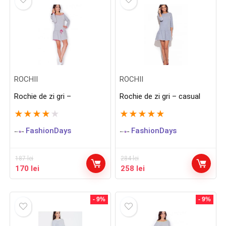
187 lei.
187 lei.
ROCHII
ROCHII
Rochie de zi gri –
Rochie de zi gri – casual
★
★
★
★
★
★
★
★
★
★
FashionDays
FashionDays
187
lei
284
lei
Prețul
Prețul
Prețul
Prețul
170
lei
258
lei
inițial
curent
inițial
curent
a
este:
a
este:
fost:
170 lei.
fost:
258 lei.
- 9%
- 9%
187 lei.
284 lei.