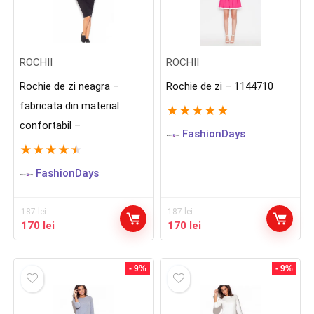
ROCHII
ROCHII
Rochie de zi neagra –
Rochie de zi – 1144710
fabricata din material
★
★
★
★
★
confortabil –
FashionDays
★
★
★
★
★
FashionDays
187
lei
187
lei
Prețul
Prețul
Prețul
Prețul
170
lei
170
lei
inițial
curent
inițial
curent
a
este:
a
este:
fost:
170 lei.
fost:
170 lei.
- 9%
- 9%
187 lei.
187 lei.