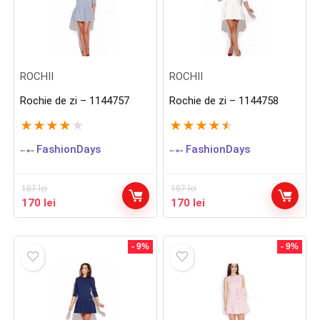
ROCHII
ROCHII
Rochie de zi – 1144757
Rochie de zi – 1144758
★
★
★
★
★
★
★
★
★
★
FashionDays
FashionDays
187
lei
187
lei
Prețul
Prețul
Prețul
Prețul
170
lei
170
lei
inițial
curent
inițial
curent
a
este:
a
este:
fost:
170 lei.
fost:
170 lei.
- 9%
- 9%
187 lei.
187 lei.