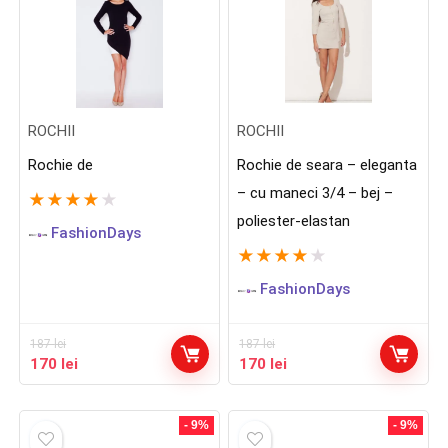
ROCHII
ROCHII
Rochie de
Rochie de seara – eleganta
– cu maneci 3/4 – bej –
★
★
★
★
★
poliester-elastan
FashionDays
★
★
★
★
★
FashionDays
187
lei
187
lei
Prețul
Prețul
Prețul
Prețul
170
lei
170
lei
inițial
curent
inițial
curent
a
este:
a
este:
fost:
170 lei.
fost:
170 lei.
- 9%
- 9%
187 lei.
187 lei.