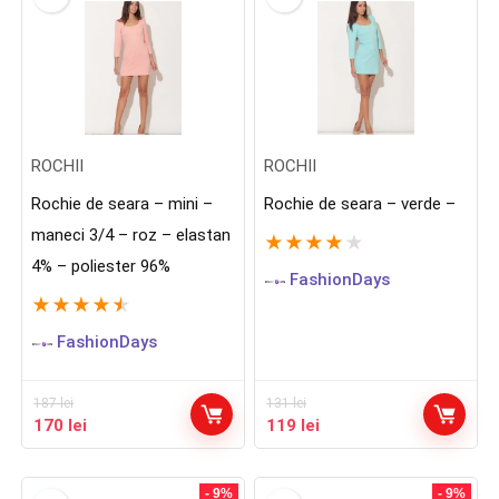
ROCHII
ROCHII
Rochie de seara – mini –
Rochie de seara – verde –
maneci 3/4 – roz – elastan
★
★
★
★
★
4% – poliester 96%
FashionDays
★
★
★
★
★
FashionDays
187
lei
131
lei
Prețul
Prețul
Prețul
Prețul
170
lei
119
lei
inițial
curent
inițial
curent
a
este:
a
este:
fost:
170 lei.
fost:
119 lei.
- 9%
- 9%