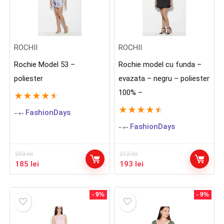
ROCHII
ROCHII
Rochie Model 53 –
Rochie model cu funda –
poliester
evazata – negru – poliester
100% –
★
★
★
★
★
★
★
★
★
★
FashionDays
FashionDays
203
lei
212
lei
Prețul
Prețul
Prețul
Prețul
185
lei
193
lei
inițial
curent
inițial
curent
a
este:
a
este:
fost:
185 lei.
fost:
193 lei.
- 9%
- 9%
203 lei.
212 lei.