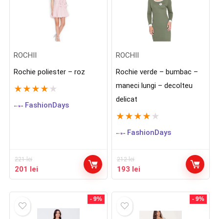
ROCHII
ROCHII
Rochie poliester – roz
Rochie verde – bumbac –
maneci lungi – decolteu
★
★
★
★
★
delicat
FashionDays
★
★
★
★
★
FashionDays
221
lei
212
lei
Prețul
Prețul
Prețul
Prețul
201
lei
193
lei
inițial
curent
inițial
curent
a
este:
a
este:
fost:
201 lei.
fost:
193 lei.
- 9%
- 9%
221 lei.
212 lei.