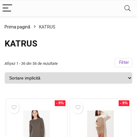
Prima pagină
KATRUS
ț
ț
im
xim
KATRUS
Filter
Afișez 1 - 36 din 56 de rezultate
- 9%
- 9%