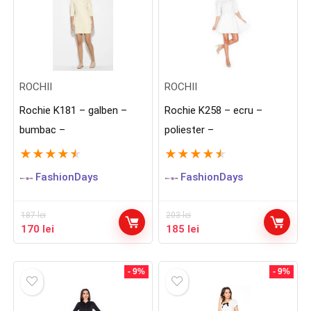
ROCHII
ROCHII
Rochie K181 – galben –
Rochie K258 – ecru –
bumbac –
poliester –
★
★
★
★
★
★
★
★
★
★
FashionDays
FashionDays
187
lei
203
lei
Prețul
Prețul
Prețul
Prețul
170
lei
185
lei
inițial
curent
inițial
curent
a
este:
a
este:
fost:
170 lei.
fost:
185 lei.
- 9%
- 9%
187 lei.
203 lei.