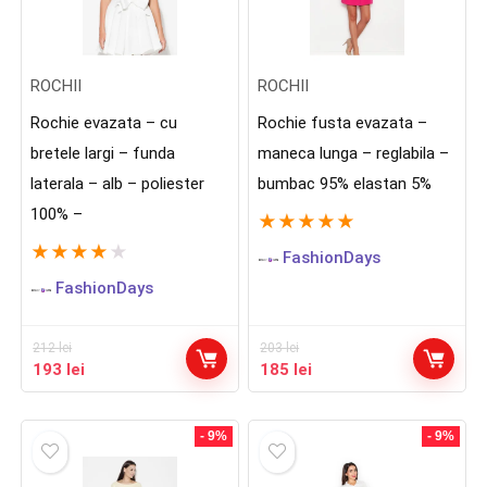
ROCHII
ROCHII
Rochie evazata – cu
Rochie fusta evazata –
bretele largi – funda
maneca lunga – reglabila –
laterala – alb – poliester
bumbac 95% elastan 5%
100% –
★
★
★
★
★
★
★
★
★
★
FashionDays
FashionDays
212
lei
203
lei
Prețul
Prețul
Prețul
Prețul
193
lei
185
lei
inițial
curent
inițial
curent
a
este:
a
este:
fost:
193 lei.
fost:
185 lei.
- 9%
- 9%
212 lei.
203 lei.