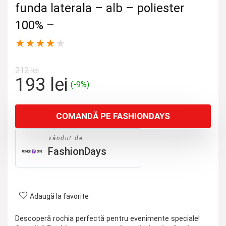
funda laterala – alb – poliester
100% –
★
★
★
★
★
212
lei
Prețul
Prețul
193
lei
(-9%)
inițial
curent
a
este:
COMANDĂ PE FASHIONDAYS
fost:
193 lei.
212 lei.
vândut de
FashionDays
Adaugă la favorite
Descoperă rochia perfectă pentru evenimente speciale!