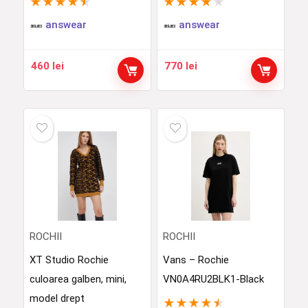
★
★
★
★
★
★
★
★
★
★
answear
answear
460
lei
770
lei
ROCHII
ROCHII
XT Studio Rochie
Vans – Rochie
culoarea galben, mini,
VN0A4RU2BLK1-Black
model drept
★
★
★
★
★