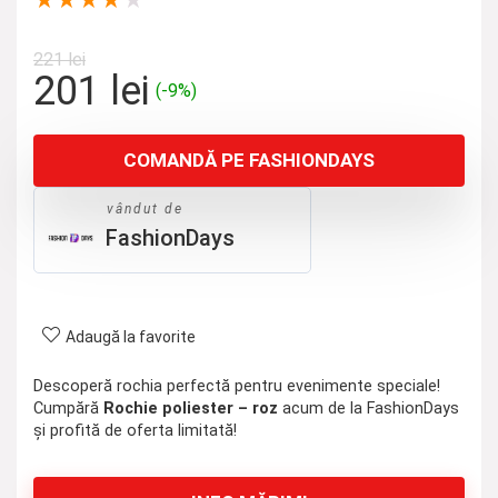
★
★
★
★
★
221
lei
Prețul
Prețul
201
lei
(-9%)
inițial
curent
a
este:
COMANDĂ PE FASHIONDAYS
fost:
201 lei.
221 lei.
vândut de
FashionDays
Adaugă la favorite
Descoperă rochia perfectă pentru evenimente speciale!
Cumpără
Rochie poliester – roz
acum de la FashionDays
și profită de oferta limitată!