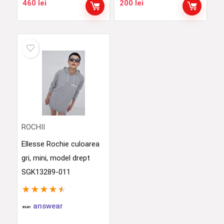
460
lei
200
lei
ROCHII
Ellesse Rochie culoarea
gri, mini, model drept
SGK13289-011
★
★
★
★
★
answear